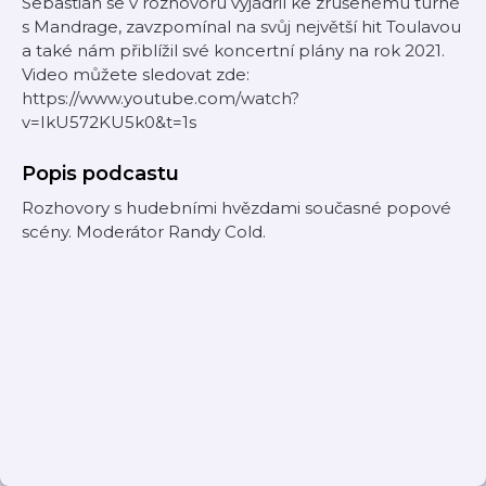
Sebastian se v rozhovoru vyjádřil ke zrušenému turné
s Mandrage, zavzpomínal na svůj největší hit Toulavou
a také nám přiblížil své koncertní plány na rok 2021.
Video můžete sledovat zde:
https://www.youtube.com/watch?
v=IkU572KU5k0&t=1s
Popis podcastu
Rozhovory s hudebními hvězdami současné popové
scény. Moderátor Randy Cold.