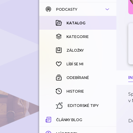
PODCASTY
KATALOG
KOUPENÉ
KATALOG
KATEGORIE
KATEGORIE
ZÁLOŽKY
ZÁLOŽKY
HISTORIE
LÍBÍ SE MI
I
ODEBÍRANÉ
HISTORIE
Sp
v 
EDITORSKÉ TIPY
ČLÁNKY BLOG
Do