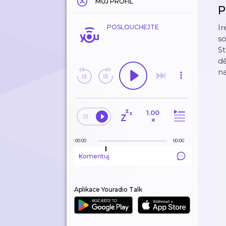
MŮJ PROFIL
P
Ir
POSLOUCHEJTE
so
St
dě
n
1.00
×
00:00
00:00
Komentuj
Aplikace Youradio Talk