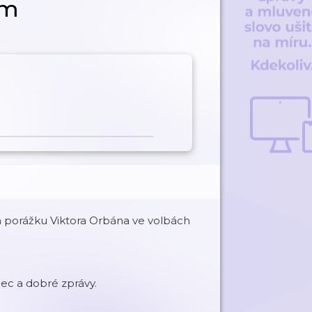
em
a porážku Viktora Orbána ve volbách
nec a dobré zprávy.