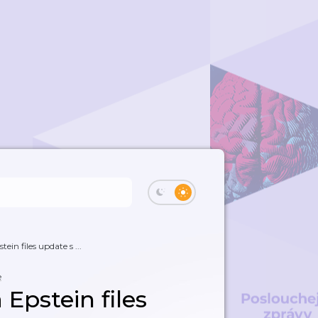
in files update s ...
e
Epstein files