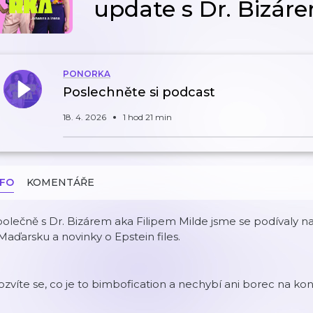
update s Dr. Bizár
PONORKA
Poslechněte si podcast
18. 4. 2026
1 hod 21 min
NFO
KOMENTÁŘE
olečně s Dr. Bizárem aka Filipem Milde jsme se podívaly n
Maďarsku a novinky o Epstein files.
zvíte se, co je to bimbofication a nechybí ani borec na ko