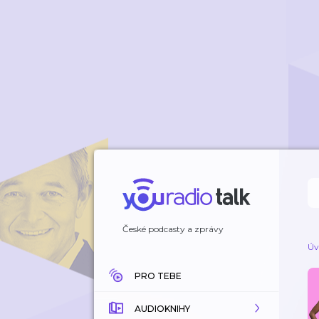
České podcasty a zprávy
Úv
PRO TEBE
AUDIOKNIHY