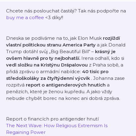
Chcete nás poslouchat častěji? Tak nás podpořte na
buy me a coffee
<3 díky!!
Dneska se podíváme na to, jak Elon Musk
rozjíždí
vlastní politickou stranu America Party
a jak Donald
Trump dotáhl svůj „Big Beautiful Bill“ –
krásný je
ovšem hlavně pro ty nejbohatší.
Irena odhalí, kdo si
vedl složku na Kristýnu Drápalovou
z Praha sobě, a
přidá zprávu o armádní nabídce:
40 tisíc pro
středoškoláky za čtyřtýdenní výcvik
. Johanna zase
rozpitvá
report o antigenderových hnutích
a
penězích, které je ženou kupředu. A jako vždy
nebude chybět borec na konec ani dobrá zpráva.
Report o financích pro antigender hnutí
The Next Wave: How Religious Extremism Is
Regaining Power