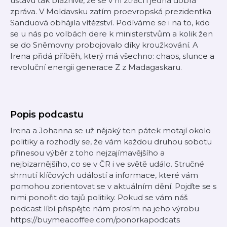
ústavu tak bláznivě, že se v ní ztrácí i jedna dobrá
zpráva. V Moldavsku zatím proevropská prezidentka
Sanduová obhájila vítězství. Podíváme se i na to, kdo
se u nás po volbách dere k ministerstvům a kolik žen
se do Sněmovny probojovalo díky kroužkování. A
Irena přidá příběh, který má všechno: chaos, slunce a
revoluční energii generace Z z Madagaskaru.
Popis podcastu
Irena a Johanna se už nějaký ten pátek motají okolo
politiky a rozhodly se, že vám každou druhou sobotu
přinesou výběr z toho nejzajímavějšího a
nejbizarnějšího, co se v ČR i ve světě událo. Stručné
shrnutí klíčových událostí a informace, které vám
pomohou zorientovat se v aktuálním dění. Pojďte se s
nimi ponořit do tajů politiky. Pokud se vám náš
podcast líbí přispějte nám prosím na jeho výrobu
https://buymeacoffee.com/ponorkapodcats