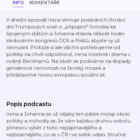
INFO
KOMENTÁŘE
V dnešní epizodě Irena shrnuje posledních čtrnáct
dní Trumpových snah o „připojení“ Grónska ke
Spojeným státům a Johanna strávila několik hodin
sledováním kongresů ODS a Pirátů, abyste vy už
nemuseli. Protože si ale všichni potřebujeme od
politiky na chvíli odpočinout, Irena rozebírá i drama v
rodině Beckhamů. Na závěr se podíváme na dopady
genderové nerovnosti na ženský mozek a
představíme novou evropskou sociální síť.
Popis podcastu
Irena a Johanna se už nějaký ten pátek motají okolo
politiky a rozhodly se, že vám každou druhou sobotu
přinesou výběr z toho nejzajímavějšího a
nejbizarnějšího, co se v ČR i ve světě událo. Stručné