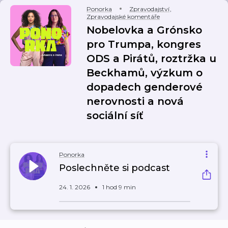
Ponorka
Zpravodajství
,
Zpravodajské komentáře
Nobelovka a Grónsko
pro Trumpa, kongres
ODS a Pirátů, roztržka u
Beckhamů, výzkum o
dopadech genderové
nerovnosti a nová
sociální síť
Ponorka
Poslechněte si podcast
24. 1. 2026
1 hod 9 min