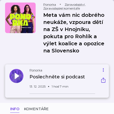
Ponorka
Zpravodajství
,
Zpravodajské komentáře
Meta vám nic dobrého
neukáže, vzpoura dětí
na ZŠ v Hnojníku,
pokuta pro Rohlík a
výlet koalice a opozice
na Slovensko
Ponorka
Poslechněte si podcast
13. 12. 2025
1 hod 7 min
INFO
KOMENTÁŘE