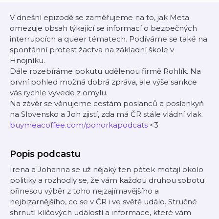
V dnešní epizodě se zaměřujeme na to, jak Meta
omezuje obsah týkající se informací o bezpečných
interrupcích a queer tématech. Podíváme se také na
spontánní protest žactva na základní škole v
Hnojníku.
Dále rozebíráme pokutu udělenou firmě Rohlík. Na
první pohled možná dobrá zpráva, ale výše sankce
vás rychle vyvede z omylu.
Na závěr se věnujeme cestám poslanců a poslankyň
na Slovensko a Joh zjistí, zda má ČR stále vládní vlak.
⁠buymeacoffee.com/ponorkapodcats⁠⁠
<3
Popis podcastu
Irena a Johanna se už nějaký ten pátek motají okolo
politiky a rozhodly se, že vám každou druhou sobotu
přinesou výběr z toho nejzajímavějšího a
nejbizarnějšího, co se v ČR i ve světě událo. Stručné
shrnutí klíčových událostí a informace, které vám