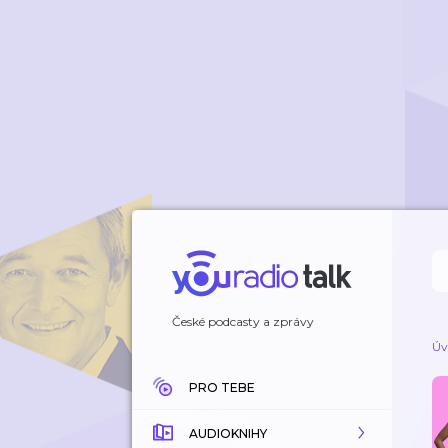
České podcasty a zprávy
Úv
PRO TEBE
AUDIOKNIHY