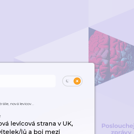
álie, nová levicov...
e
ová levicová strana v UK,
itelek/lů a boj mezi