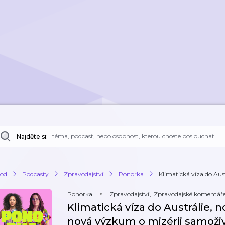
Najděte si:
od
Podcasty
Zpravodajství
Ponorka
Klimatická víza do Austr
Ponorka
Zpravodajství
,
Zpravodajské komentář
Klimatická víza do Austrálie, n
nová výzkum o mizérii samoživ