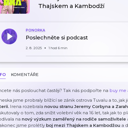
Thajskem a Kambodží
PONORKA
Poslechněte si podcast
2. 8. 2025
1 hod 6 min
NFO
KOMENTÁŘE
cete nás poslouchat častěji? Tak nás podpořte na
⁠buy me 
eska jsme probraly blížící se zánik ostrova Tuvalu a to, jak 
terii.
Irena rozebrala
novou stranu Jeremy Corbyna a Zarah
skutovaly o tom, zda snížit volební věk na 16 let, tak jak to p
odívala na
nový výzkum zaměřený na rodiče samoživitele
akonec jsme prolétly
boj mezi Thajskem a Kambodžou
a 