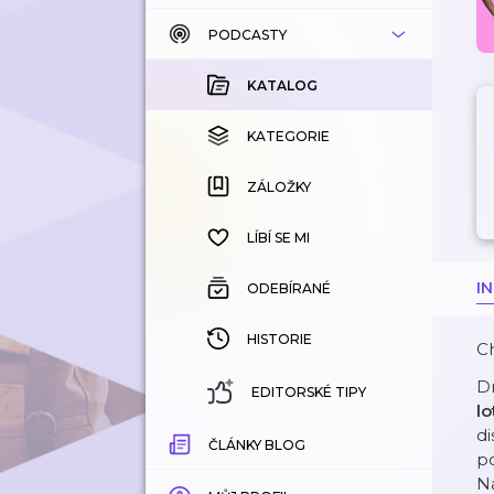
PODCASTY
KATALOG
KOUPENÉ
KATALOG
KATEGORIE
KATEGORIE
ZÁLOŽKY
ZÁLOŽKY
HISTORIE
LÍBÍ SE MI
I
ODEBÍRANÉ
HISTORIE
Ch
Dn
EDITORSKÉ TIPY
lo
di
ČLÁNKY BLOG
p
N