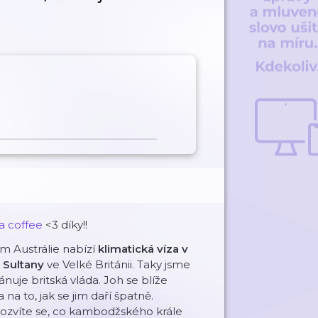
a coffee⁠
<3 díky!!
jim Austrálie nabízí
klimatická víza v
 Sultany
ve Velké Británii. Taky jsme
lánuje britská vláda. Joh se blíže
a na to, jak se jim daří špatně.
dozvíte se, co kambodžského krále