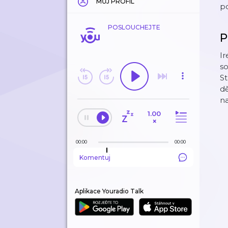
MŮJ PROFIL
po
POSLOUCHEJTE
P
Ir
so
St
dě
n
1.00
×
00:00
00:00
Komentuj
Aplikace Youradio Talk