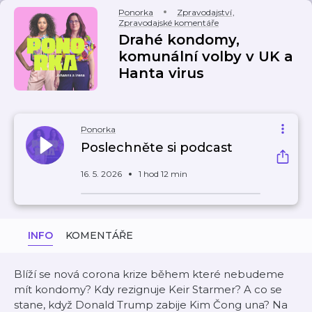
Ponorka
Zpravodajství
,
Zpravodajské komentáře
Drahé kondomy,
komunální volby v UK a
Hanta virus
Ponorka
Poslechněte si podcast
16. 5. 2026
1 hod 12 min
INFO
KOMENTÁŘE
Blíží se nová corona krize během které nebudeme
mít kondomy? Kdy rezignuje Keir Starmer? A co se
stane, když Donald Trump zabije Kim Čong una? Na