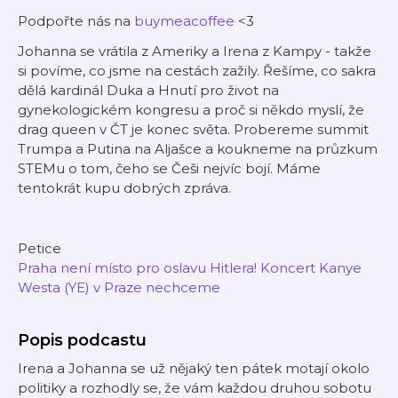
Podpořte nás na
buymeacoffee
<3
Johanna se vrátila z Ameriky a Irena z Kampy - takže
si povíme, co jsme na cestách zažily. Řešíme, co sakra
dělá kardinál Duka a Hnutí pro život na
gynekologickém kongresu a proč si někdo myslí, že
drag queen v ČT je konec světa. Probereme summit
Trumpa a Putina na Aljašce a koukneme na průzkum
STEMu o tom, čeho se Češi nejvíc bojí. Máme
tentokrát kupu dobrých zpráva.
Petice
Praha není místo pro oslavu Hitlera! Koncert Kanye
Westa (YE) v Praze nechceme
Popis podcastu
Irena a Johanna se už nějaký ten pátek motají okolo
politiky a rozhodly se, že vám každou druhou sobotu