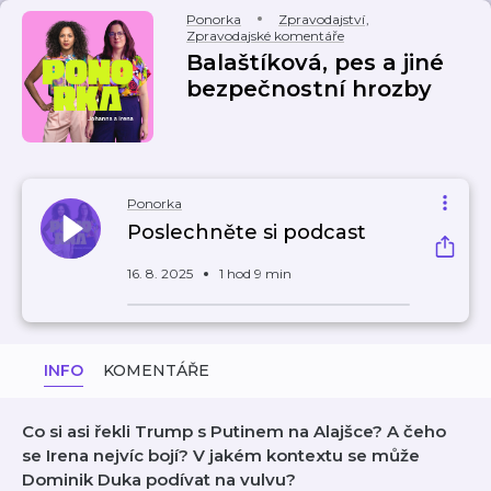
Ponorka
Zpravodajství
,
Zpravodajské komentáře
Balaštíková, pes a jiné
bezpečnostní hrozby
Ponorka
Poslechněte si podcast
16. 8. 2025
1 hod 9 min
INFO
KOMENTÁŘE
Co si asi řekli Trump s Putinem na Alajšce? A čeho
se Irena nejvíc bojí? V jakém kontextu se může
Dominik Duka podívat na vulvu?