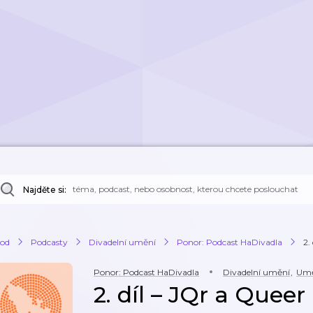
Najděte si:
od
Podcasty
Divadelní umění
Ponor: Podcast HaDivadla
2.
Ponor: Podcast HaDivadla
Divadelní umění
,
Umě
2. díl –⁠ JQr a Quee