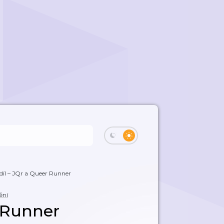
 díl –⁠ JQr a Queer Runner
ní
r Runner