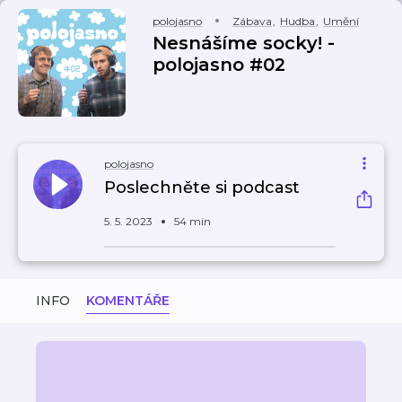
polojasno
Zábava
,
Hudba
,
Umění
Nesnášíme socky! -
polojasno #02
polojasno
Poslechněte si podcast
5. 5. 2023
54 min
INFO
KOMENTÁŘE