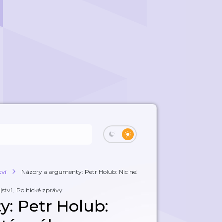
tví
Názory a argumenty: Petr Holub: Nic než ko...
ství
,
Politické zprávy
: Petr Holub: