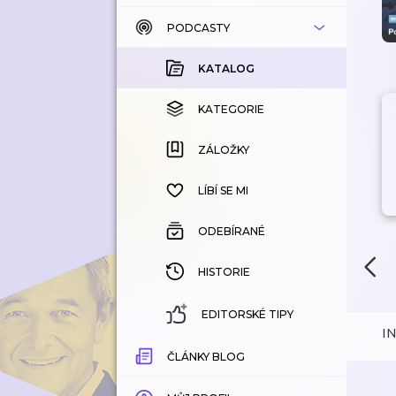
PODCASTY
KATALOG
KOUPENÉ
KATALOG
KATEGORIE
KATEGORIE
ZÁLOŽKY
ZÁLOŽKY
HISTORIE
LÍBÍ SE MI
ODEBÍRANÉ
HISTORIE
EDITORSKÉ TIPY
I
ČLÁNKY BLOG