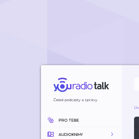
České podcasty a zprávy
Úv
PRO TEBE
AUDIOKNIHY