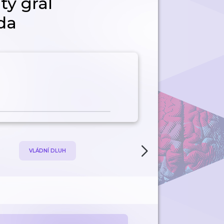
tý grál
da
VLÁDNÍ DLUH
NÁVRH ÚSTAVNÍ ROZPOČT
ODPOVĚDNOSTI A
ROZPOČTOVÁ POLITIKA Č