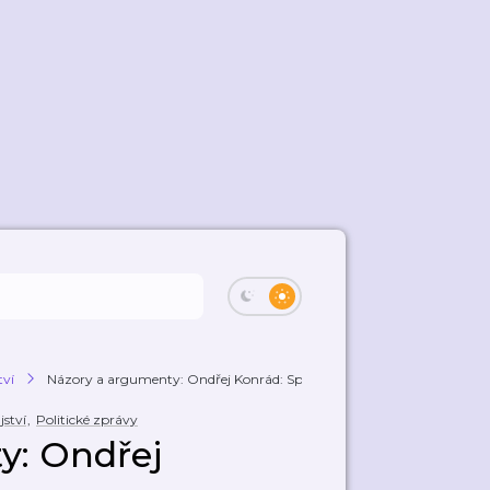
tví
Názory a argumenty: Ondřej Konrád: Spor o ...
ství
,
Politické zprávy
y: Ondřej