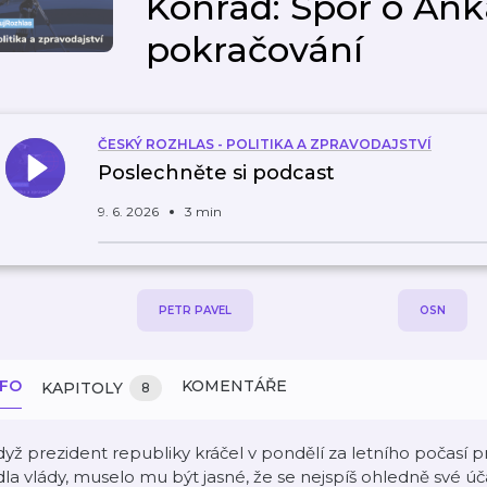
Konrád: Spor o Ank
pokračování
ČESKÝ ROZHLAS - POLITIKA A ZPRAVODAJSTVÍ
Poslechněte si podcast
9. 6. 2026
3 min
PETR PAVEL
OSN
NFO
KOMENTÁŘE
KAPITOLY
8
yž prezident republiky kráčel v pondělí za letního počasí
dla vlády, muselo mu být jasné, že se nejspíš ohledně sv