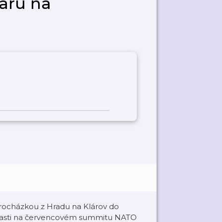
aru na
 procházkou z Hradu na Klárov do
é účasti na červencovém summitu NATO