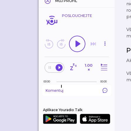
MŮJ PROFIL
ni
ro
POSLOUCHEJTE
pr
Vš
m
P
Ak
1.00
×
Vš
m
00:00
00:00
Komentuj
Aplikace Youradio Talk