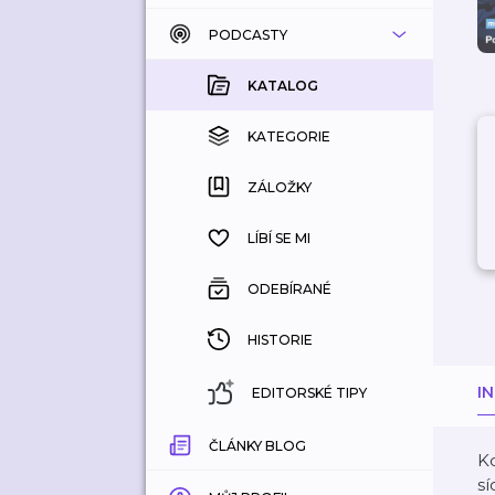
PODCASTY
KATALOG
KOUPENÉ
KATALOG
KATEGORIE
KATEGORIE
ZÁLOŽKY
ZÁLOŽKY
HISTORIE
LÍBÍ SE MI
ODEBÍRANÉ
HISTORIE
I
EDITORSKÉ TIPY
ČLÁNKY BLOG
Kd
sí