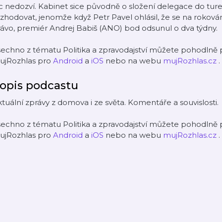
c nedozví. Kabinet sice původně o složení delegace do tur
zhodovat, jenomže když Petr Pavel ohlásil, že se na rokován
ávo, premiér Andrej Babiš (ANO) bod odsunul o dva týdny.
echno z tématu Politika a zpravodajství můžete pohodlně p
ujRozhlas pro
Android
a
iOS
nebo na webu
mujRozhlas.cz
.
opis podcastu
tuální zprávy z domova i ze světa. Komentáře a souvislosti.
echno z tématu Politika a zpravodajství můžete pohodlně p
ujRozhlas pro
Android
a
iOS
nebo na webu
mujRozhlas.cz
.