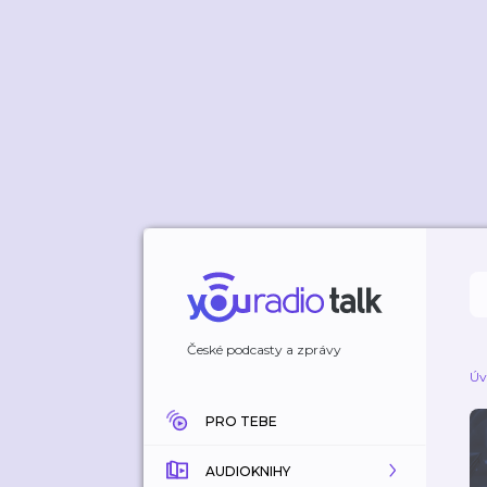
České podcasty a zprávy
Úv
PRO TEBE
AUDIOKNIHY