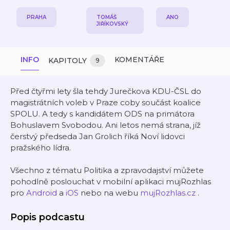
PRAHA
TOMÁŠ
ANO
JIŘÍKOVSKÝ
INFO
KOMENTÁŘE
KAPITOLY
9
Před čtyřmi lety šla tehdy Jurečkova KDU-ČSL do
magistrátních voleb v Praze coby součást koalice
SPOLU. A tedy s kandidátem ODS na primátora
Bohuslavem Svobodou. Ani letos nemá strana, jíž
čerstvý předseda Jan Grolich říká Noví lidovci
pražského lídra.
Všechno z tématu Politika a zpravodajství můžete
pohodlně poslouchat v mobilní aplikaci mujRozhlas
pro
Android
a
iOS
nebo na webu
mujRozhlas.cz
.
Popis podcastu