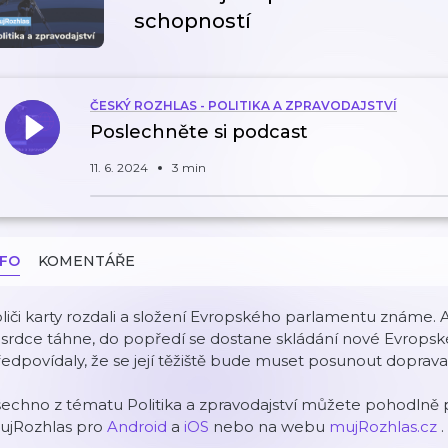
schopností
ČESKÝ ROZHLAS - POLITIKA A ZPRAVODAJSTVÍ
Poslechněte si podcast
11. 6. 2024
3 min
NFO
KOMENTÁŘE
liči karty rozdali a složení Evropského parlamentu známe. A
 srdce táhne, do popředí se dostane skládání nové Evropsk
edpovídaly, že se její těžiště bude muset posunout doprava,
echno z tématu Politika a zpravodajství můžete pohodlně p
ujRozhlas pro
Android
a
iOS
nebo na webu
mujRozhlas.cz
.