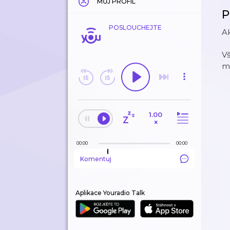
MŮJ PROFIL
P
POSLOUCHEJTE
Ak
Vš
m
1.00
×
00:00
00:00
Komentuj
Aplikace Youradio Talk