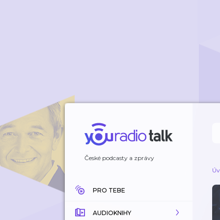
České podcasty a zprávy
Úv
PRO TEBE
AUDIOKNIHY