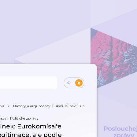
tví
Názory a argumenty: Lukáš Jelínek: Eurokom...
ství
,
Politické zprávy
línek: Eurokomisaře
gitimace, ale podle