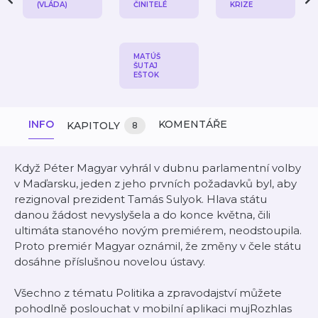
(VLÁDA)
ČINITELÉ
KRIZE
MATÚŠ
ŠUTAJ
EŠTOK
INFO
KOMENTÁŘE
KAPITOLY
8
Když Péter Magyar vyhrál v dubnu parlamentní volby
v Maďarsku, jeden z jeho prvních požadavků byl, aby
rezignoval prezident Tamás Sulyok. Hlava státu
danou žádost nevyslyšela a do konce května, čili
ultimáta stanového novým premiérem, neodstoupila.
Proto premiér Magyar oznámil, že změny v čele státu
dosáhne příslušnou novelou ústavy.
Všechno z tématu Politika a zpravodajství můžete
pohodlně poslouchat v mobilní aplikaci mujRozhlas