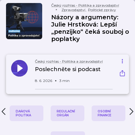
Český rozhlas - Politika a zpravodajství
Zpravodajství
,
Politické zprávy
Názory a argumenty:
Julie Hrstková: Lepší
„penzijko“ čeká souboj o
poplatky
Český rozhlas - Politika a zpravodajství
Poslechněte si podcast
8. 6. 2026
3 min
DAŇOVÁ
REGULAČNÍ
OSOBNÍ
POLITIKA
ORGÁN
FINANCE