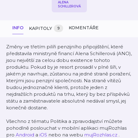
ALENA
SCHILLEROVÁ
INFO
KOMENTÁŘE
KAPITOLY
9
Změny ve třetím pilíři penzijního připojištění, které
představila ministryně financí Alena Schillerová (ANO),
jsou největší za celou dobu existence tohoto
produktu. Pokud by je resort prosadil v plné šíři, v
jakém je navrhuje, zůstanou na jedné straně poražení,
kterými jsou penzijní společnosti. Na straně vítězů
budou jednoznačně klienti, protože jeden z
nejdražších produktů na trhu, který by bez příspěvků
státu a zaměstnavatele absolutně nedával smysl, jej
konečně dostane.
Všechno z tématu Politika a zpravodajství můžete
pohodlně poslouchat v mobilní aplikaci mujRozhlas
pro
Android
a
iOS
nebo na webu
mujRozhlas.cz
.