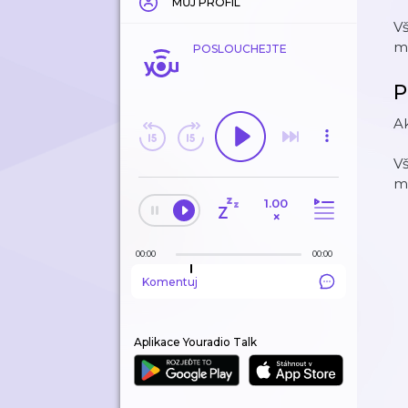
MŮJ PROFIL
Vš
m
POSLOUCHEJTE
P
Ak
Vš
m
1.00
×
00:00
00:00
Komentuj
Aplikace Youradio Talk