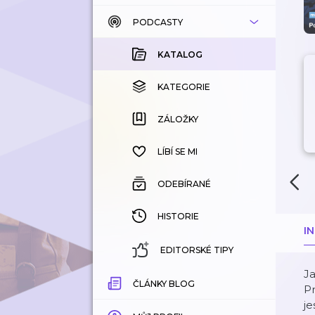
PODCASTY
KATALOG
KOUPENÉ
KATALOG
KATEGORIE
KATEGORIE
ZÁLOŽKY
ZÁLOŽKY
HISTORIE
LÍBÍ SE MI
ODEBÍRANÉ
HISTORIE
I
EDITORSKÉ TIPY
Ja
ČLÁNKY BLOG
P
je