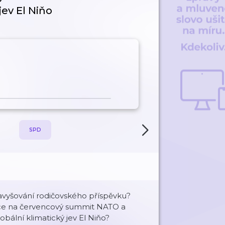
ev El Niňo
SPD
NATO
navyšování rodičovského příspěvku?
ace na červencový summit NATO a
lobální klimatický jev El Niňo?