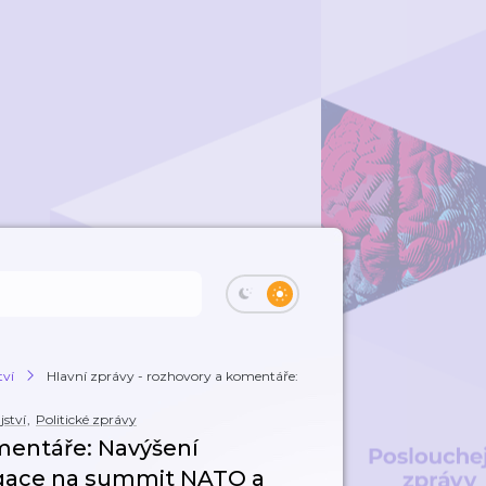
tví
Hlavní zprávy - rozhovory a komentáře: Nav...
ství
,
Politické zprávy
omentáře: Navýšení
egace na summit NATO a