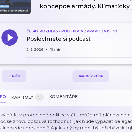
koncepce armády. Klimatický j
ČESKÝ ROZHLAS - POLITIKA A ZPRAVODAJSTVÍ
Poslechněte si podcast
2. 6. 2026
19 min
EL NIÑO
JAROMÍR ZŮNA
NFO
KOMENTÁŘE
KAPITOLY
9
ký efekt v prorodinné politice státu může mít plánované 
roč se znovu odsouvá rozhodnutí, jak bude vypadat deleg
stli pojede i prezident? A jak silný by mohl být přicházející g