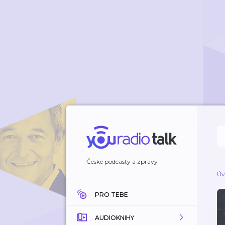
České podcasty a zprávy
Úv
PRO TEBE
AUDIOKNIHY