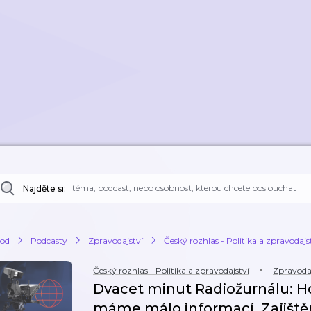
Najděte si:
od
Podcasty
Zpravodajství
Český rozhlas - Politika a zpravodajs
Český rozhlas - Politika a zpravodajství
Zpravodaj
Dvacet minut Radiožurnálu: H
máme málo informací. Zajištěn