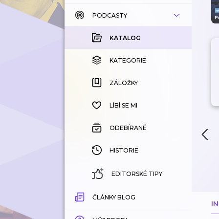
PODCASTY
KATALOG
KOUPENÉ
KATALOG
KATEGORIE
KATEGORIE
ZÁLOŽKY
ZÁLOŽKY
HISTORIE
LÍBÍ SE MI
ODEBÍRANÉ
HISTORIE
EDITORSKÉ TIPY
ČLÁNKY BLOG
I