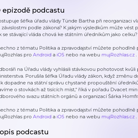
 epizodě podcastu
stupuje šéfka úřadu vlády Tünde Bartha při reorganizaci vl
 závislostmi podle zákona? K jakým výsledkům může vést p
k se stávající vláda chová ke státním úředníkům jako celk
echno z tématu Politika a zpravodajství můžete pohodlně p
ujRozhlas pro
Android
a
iOS
nebo na webu
mujRozhlas.cz
.
boráři na Úřadu vlády vyhlásili stávkovou pohotovost kvůl
nisterstva. Porušila šéfka Úřadu vlády zákon, když změnu
k dopadne na státní správu chystané propouštění úředníků
víme o stovkách až tisících míst,“ říká v pořadu Dvacet m
dborového svazu státních orgánů a organizací Šárka Homfr
echno z tématu Politika a zpravodajství můžete pohodlně p
ujRozhlas pro
Android
a
iOS
nebo na webu
mujRozhlas.cz
.
opis podcastu