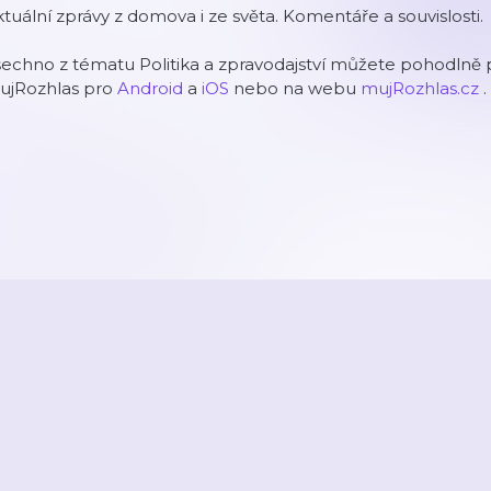
tuální zprávy z domova i ze světa. Komentáře a souvislosti.
echno z tématu Politika a zpravodajství můžete pohodlně p
ujRozhlas pro
Android
a
iOS
nebo na webu
mujRozhlas.cz
.
2026
Active Radio a.s.
Reklama
O aplikaci
Youradio Music
Podmín
áte již účet? Přihlaste se.
Kontakty a zpětná vazba
Nastavení soukromí