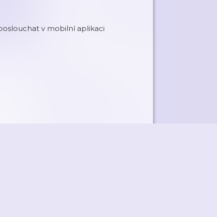
oslouchat v mobilní aplikaci
ky
Přidat podcast
RSS