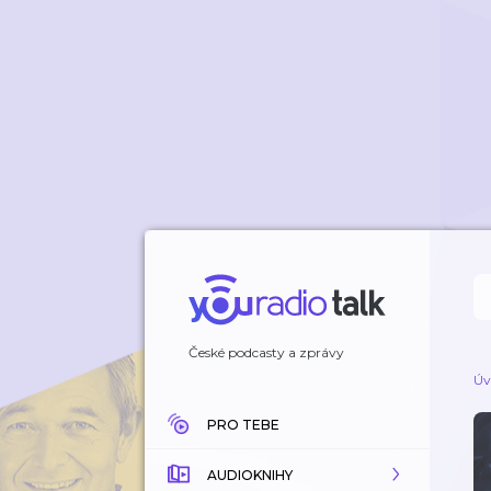
České podcasty a zprávy
Úv
PRO TEBE
AUDIOKNIHY