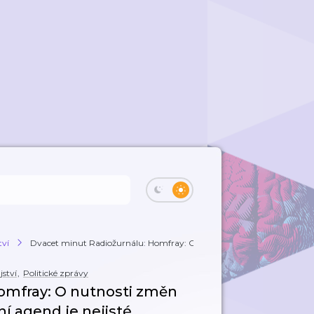
tví
Dvacet minut Radiožurnálu: Homfray: O nutn...
ství
,
Politické zprávy
omfray: O nutnosti změn
í agend je nejisté