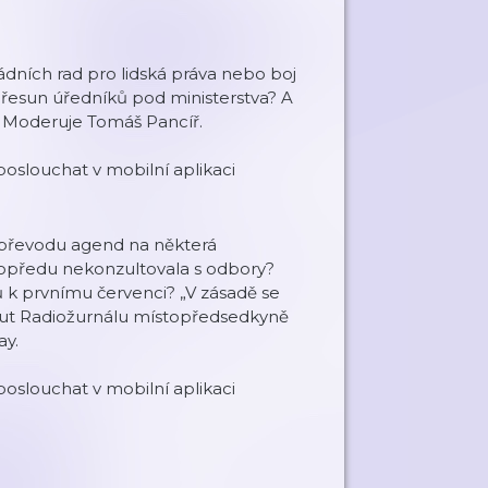
ádních rad pro lidská práva nebo boj
řesun úředníků pod ministerstva? A
u? Moderuje Tomáš Pancíř.
oslouchat v mobilní aplikaci
i převodu agend na některá
 dopředu nekonzultovala s odbory?
 k prvnímu červenci? „V zásadě se
inut Radiožurnálu místopředsedkyně
ay.
oslouchat v mobilní aplikaci