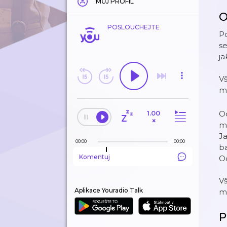
MŮJ PROFIL
O
POSLOUCHEJTE
Po
se
ja
Vš
m
1.00
Od
×
mi
Ja
00:00
00:00
ba
Komentuj
O
Vš
Aplikace Youradio Talk
m
P