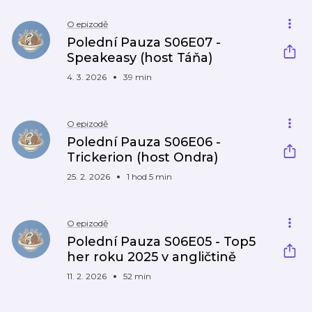
O epizodě
Polední Pauza S06E07 -
Speakeasy (host Táňa)
4. 3. 2026
39 min
O epizodě
Polední Pauza S06E06 -
Trickerion (host Ondra)
25. 2. 2026
1 hod 5 min
O epizodě
Polední Pauza S06E05 - Top5
her roku 2025 v angličtině
11. 2. 2026
52 min