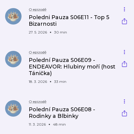
O epizodě
Poledni Pauza S06E11 - Top 5
Bizarnosti
27. 5. 2026
30 min
O epizodě
Polední Pauza S06E09 -
ENDEAVOR: Hlubiny moří (host
Tánička)
18. 3. 2026
33 min
O epizodě
Polední Pauza S06E08 -
Rodinky a Blbinky
11. 3. 2026
48 min