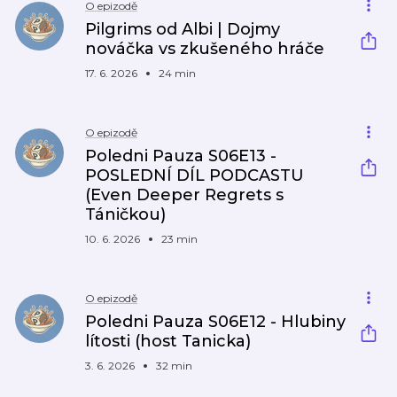
O epizodě
Pilgrims od Albi | Dojmy
nováčka vs zkušeného hráče
17. 6. 2026
24 min
O epizodě
Poledni Pauza S06E13 -
POSLEDNÍ DÍL PODCASTU
(Even Deeper Regrets s
Táničkou)
10. 6. 2026
23 min
O epizodě
Poledni Pauza S06E12 - Hlubiny
lítosti (host Tanicka)
3. 6. 2026
32 min