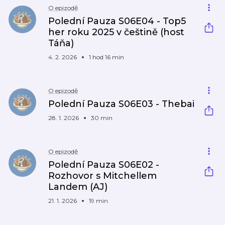
O epizodě
Polední Pauza S06E04 - Top5
her roku 2025 v češtině (host
Táňa)
4. 2. 2026
1 hod 16 min
O epizodě
Polední Pauza S06E03 - Thebai
28. 1. 2026
30 min
O epizodě
Polední Pauza S06E02 -
Rozhovor s Mitchellem
Landem (AJ)
21. 1. 2026
19 min