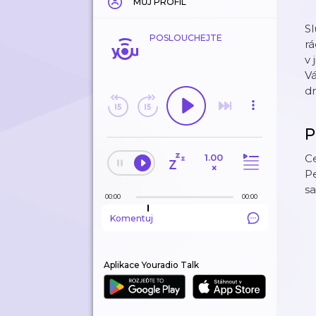
MŮJ PROFIL
Sl
POSLOUCHEJTE
rá
v 
Vá
dn
P
1.00
Ce
×
P
sa
00:00
00:00
Komentuj
Aplikace Youradio Talk