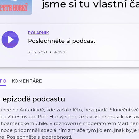
jsme si tu vlastní č
POLÁRNÍK
Poslechněte si podcast
31. 12. 2021
4 min
NFO
KOMENTÁŘE
 epizodě podcastu
unce na Antarktidě, kde začalo léto, nezapadá. Sluneční svě
dio Z cestovatel Petr Horký s tím, že si vlastně museli nastavi
jihoamerickém Chile. V rozhovoru s moderátorem Martinem 
noce připomněli speciálním zmraženým jídlem, jinak by je 
e. Poslechněte si podrobnosti.