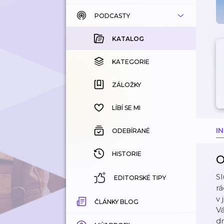
PODCASTY
KATALOG
KOUPENÉ
KATALOG
KATEGORIE
KATEGORIE
ZÁLOŽKY
ZÁLOŽKY
HISTORIE
LÍBÍ SE MI
I
ODEBÍRANÉ
HISTORIE
O
Sl
EDITORSKÉ TIPY
rá
v 
ČLÁNKY BLOG
Vá
dn