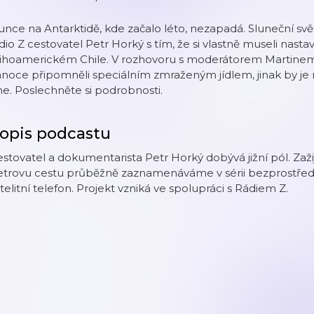
unce na Antarktidě, kde začalo léto, nezapadá. Sluneční svě
dio Z cestovatel Petr Horký s tím, že si vlastně museli nastavi
jihoamerickém Chile. V rozhovoru s moderátorem Martinem 
noce připomněli speciálním zmraženým jídlem, jinak by je 
e. Poslechněte si podrobnosti.
opis podcastu
stovatel a dokumentarista Petr Horký dobývá jižní pól. Zaži
etrovu cestu průběžně zaznamenáváme v sérii bezprostře
telitní telefon. Projekt vzniká ve spolupráci s Rádiem Z.