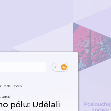
 Udělali jsme s...
,
Zdraví
ho pólu: Udělali