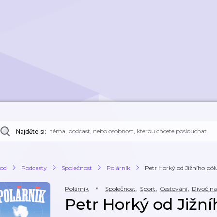
Najděte si:
od
Podcasty
Společnost
Polárník
Petr Horký od Jižního pólu:
Polárník
Společnost
,
Sport
,
Cestování
,
Divočina
Petr Horký od Jižní