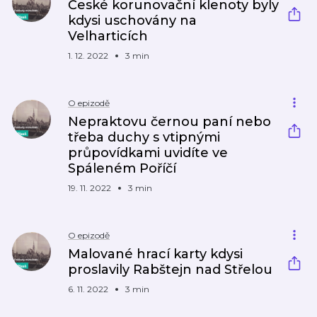
České korunovační klenoty byly
kdysi uschovány na
Velharticích
1. 12. 2022
3 min
O epizodě
Nepraktovu černou paní nebo
třeba duchy s vtipnými
průpovídkami uvidíte ve
Spáleném Poříčí
19. 11. 2022
3 min
O epizodě
Malované hrací karty kdysi
proslavily Rabštejn nad Střelou
6. 11. 2022
3 min