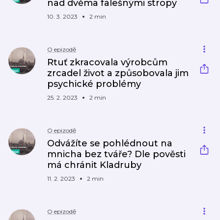
nad dvěma falešnými stropy
10. 3. 2023
2 min
O epizodě
Rtuť zkracovala výrobcům
zrcadel život a způsobovala jim
psychické problémy
25. 2. 2023
2 min
O epizodě
Odvážíte se pohlédnout na
mnicha bez tváře? Dle pověsti
má chránit Kladruby
11. 2. 2023
2 min
O epizodě