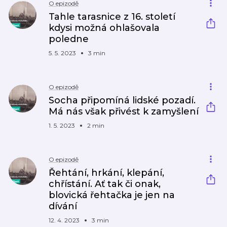
O epizodě
Tahle tarasnice z 16. století
kdysi možná ohlašovala
poledne
5. 5. 2023
3 min
O epizodě
Socha připomíná lidské pozadí.
Má nás však přivést k zamyšlení
1. 5. 2023
2 min
O epizodě
Řehtání, hrkání, klepání,
chřístání. Ať tak či onak,
blovická řehtačka je jen na
dívání
12. 4. 2023
3 min