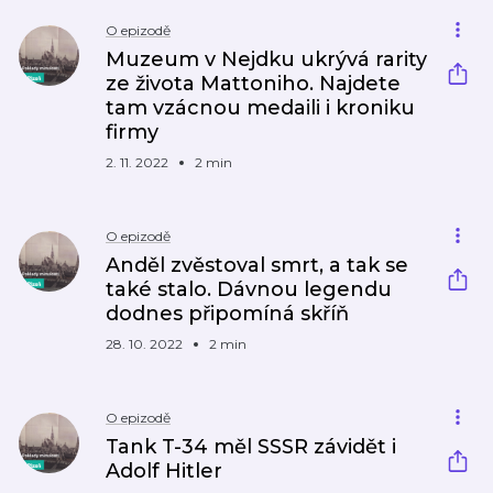
O epizodě
Muzeum v Nejdku ukrývá rarity
ze života Mattoniho. Najdete
tam vzácnou medaili i kroniku
firmy
2. 11. 2022
2 min
O epizodě
Anděl zvěstoval smrt, a tak se
také stalo. Dávnou legendu
dodnes připomíná skříň
28. 10. 2022
2 min
O epizodě
Tank T-34 měl SSSR závidět i
Adolf Hitler