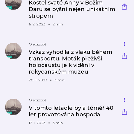
Kostel svaté Anny v Božím
Daru se pyšní nejen unikátním
stropem
6. 2. 2023
2 min
O epizodě
Vzkaz vyhodila z vlaku během
transportu. Moták přeživší
holocaustu je k vidění v
rokycanském muzeu
20. 1. 2023
3 min
O epizodě
V tomto letadle byla téměř 40
let provozována hospoda
17. 1. 2023
3 min