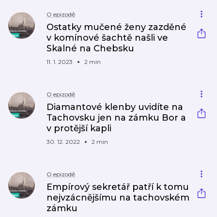
O epizodě
Ostatky mučené ženy zazděné
v komínové šachtě našli ve
Skalné na Chebsku
11. 1. 2023
2 min
O epizodě
Diamantové klenby uvidíte na
Tachovsku jen na zámku Bor a
v protější kapli
30. 12. 2022
2 min
O epizodě
Empírový sekretář patří k tomu
nejvzácnějšímu na tachovském
zámku