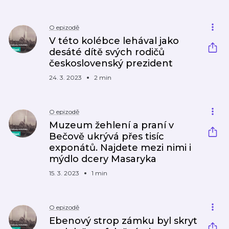
O epizodě
V této kolébce lehával jako
desáté dítě svých rodičů
československý prezident
24. 3. 2023
2 min
O epizodě
Muzeum žehlení a praní v
Bečově ukrývá přes tisíc
exponátů. Najdete mezi nimi i
mýdlo dcery Masaryka
15. 3. 2023
1 min
O epizodě
Ebenový strop zámku byl skryt