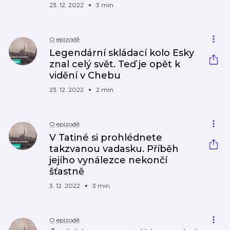
23. 12. 2022
3 min
O epizodě
Legendární skládací kolo Esky
znal celý svět. Teď je opět k
vidění v Chebu
23. 12. 2022
2 min
O epizodě
V Tatiné si prohlédnete
takzvanou vadasku. Příběh
jejího vynálezce nekončí
šťastně
3. 12. 2022
3 min
O epizodě