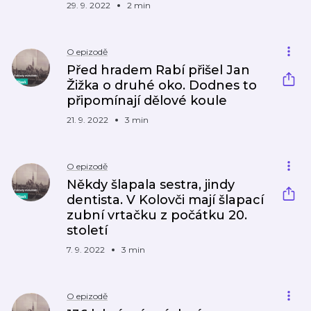
29. 9. 2022
2 min
O epizodě
Před hradem Rabí přišel Jan
Žižka o druhé oko. Dodnes to
připomínají dělové koule
21. 9. 2022
3 min
O epizodě
Někdy šlapala sestra, jindy
dentista. V Kolovči mají šlapací
zubní vrtačku z počátku 20.
století
7. 9. 2022
3 min
O epizodě