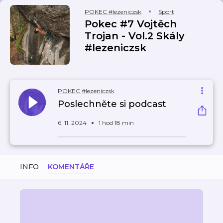
POKEC #lezeniczsk
Sport
Pokec #7 Vojtěch
Trojan - Vol.2 Skály
#lezeniczsk
POKEC #lezeniczsk
Poslechněte si podcast
6. 11. 2024
1 hod 18 min
INFO
KOMENTÁŘE