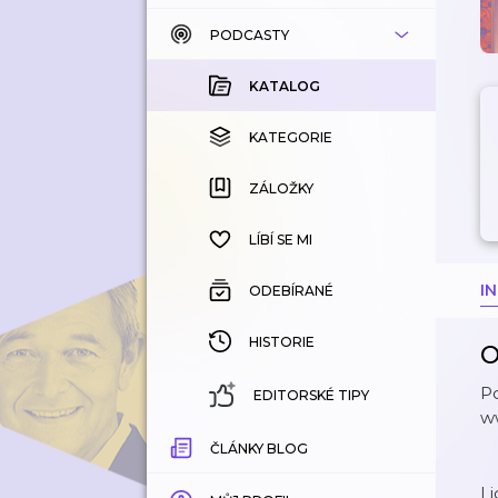
PODCASTY
KATALOG
KOUPENÉ
KATALOG
KATEGORIE
KATEGORIE
ZÁLOŽKY
ZÁLOŽKY
HISTORIE
LÍBÍ SE MI
I
ODEBÍRANÉ
HISTORIE
O
P
EDITORSKÉ TIPY
w
ČLÁNKY BLOG
Li