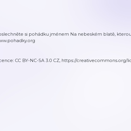
oslechněte si pohádku jménem Na nebeském blatě, kterou
ww.pohadky.org
cence: CC BY-NC-SA 3.0 CZ, https://creativecommons.org/li