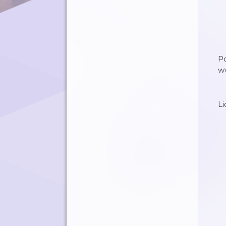
P
w
Li