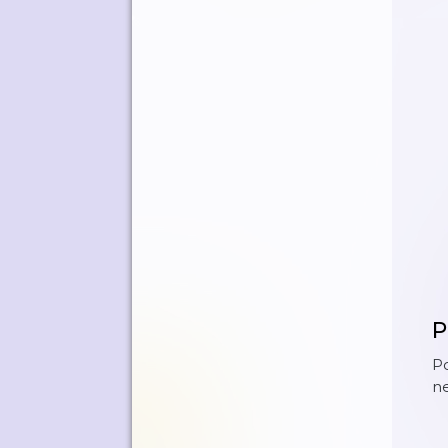
P
Po
n