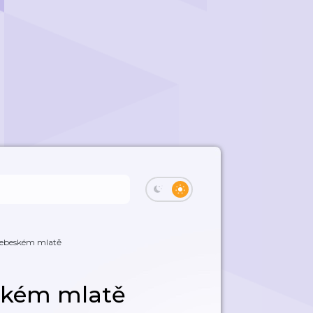
nebeském mlatě
ském mlatě