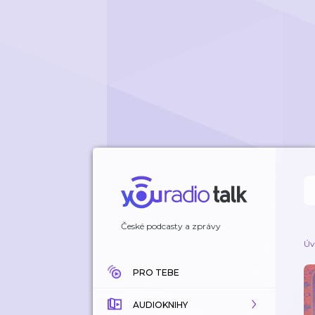
České podcasty a zprávy
Úv
PRO TEBE
AUDIOKNIHY