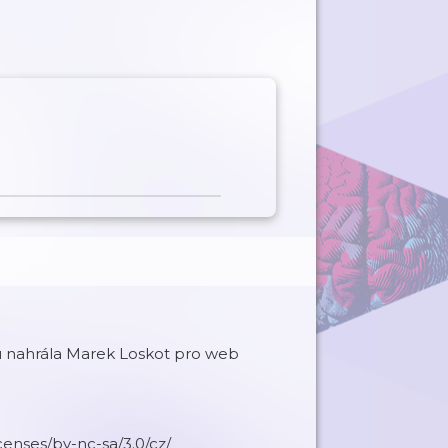
 nahrála Marek Loskot pro web
censes/by-nc-sa/3.0/cz/