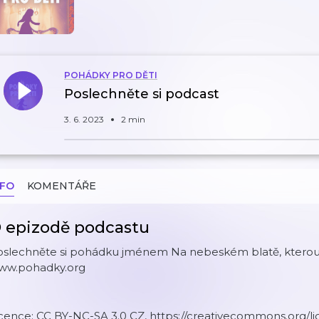
POHÁDKY PRO DĚTI
Poslechněte si podcast
3. 6. 2023
2 min
NFO
KOMENTÁŘE
 epizodě podcastu
oslechněte si pohádku jménem Na nebeském blatě, kterou
ww.pohadky.org
cence: CC BY-NC-SA 3.0 CZ, https://creativecommons.org/li