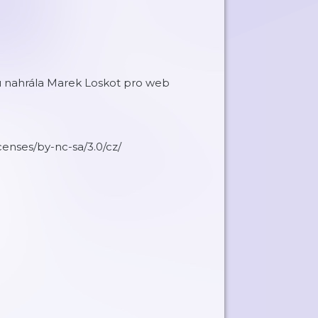
 nahrála Marek Loskot pro web
censes/by-nc-sa/3.0/cz/