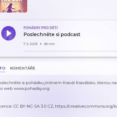
POHÁDKY PRO DĚTI
Poslechněte si podcast
7. 5. 2023
28 min
NFO
KOMENTÁŘE
slechněte si pohádku jménem Kravál Kraválisko, kterou na
ro web www.pohadky.org
cence: CC BY-NC-SA 3.0 CZ, https://creativecommons.org/li