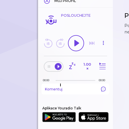
MŮJ PROFIL
P
POSLOUCHEJTE
Po
n
1.00
×
00:00
00:00
Komentuj
Aplikace Youradio Talk