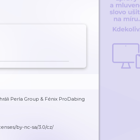
hráli Perla Group & Fénix ProDabing
censes/by-nc-sa/3.0/cz/