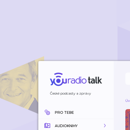
České podcasty a zprávy
Úv
PRO TEBE
AUDIOKNIHY