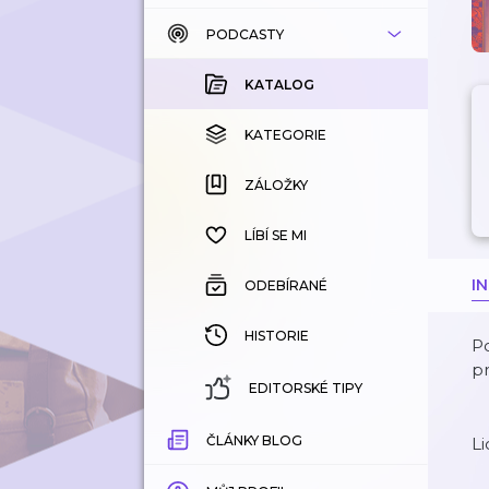
PODCASTY
KATALOG
KOUPENÉ
KATALOG
KATEGORIE
KATEGORIE
ZÁLOŽKY
ZÁLOŽKY
HISTORIE
LÍBÍ SE MI
I
ODEBÍRANÉ
HISTORIE
Po
p
EDITORSKÉ TIPY
ČLÁNKY BLOG
Li