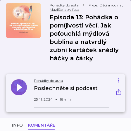
Pohádky do auta
Fikce
,
Děti a rodina
,
Mazlíčci a zvířata
Episoda 13: Pohádka o
pomíjivosti věcí. Jak
poťouchlá mýdlová
bublina a natvrdlý
zubní kartáček snědly
háčky a čárky
Pohádky do auta
Poslechněte si podcast
25. 11. 2024
16 min
INFO
KOMENTÁŘE