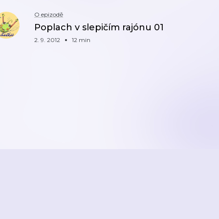
O epizodě
Poplach v slepičím rajónu 01
2. 9. 2012
12 min
ZPĚT
2026
Active Radio a.s.
Reklama
O aplikaci
Youradio Music
Podmín
áte již účet? Přihlaste se.