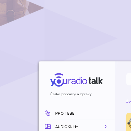
České podcasty a zprávy
Úv
PRO TEBE
AUDIOKNIHY