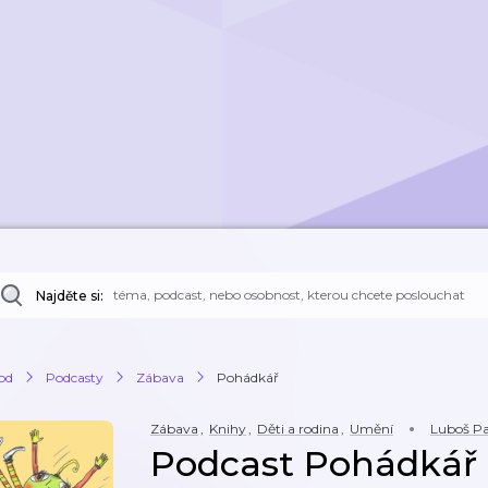
Najděte si:
od
Podcasty
Zábava
Pohádkář
Zábava
,
Knihy
,
Děti a rodina
,
Umění
Luboš Pa
Podcast Pohádkář