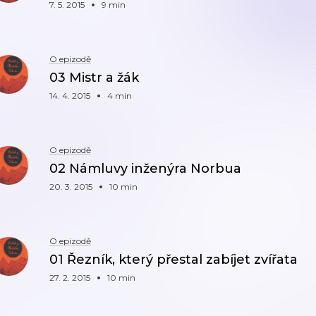
7. 5. 2015
9 min
O epizodě
03 Mistr a žák
14. 4. 2015
4 min
O epizodě
02 Námluvy inženýra Norbua
20. 3. 2015
10 min
O epizodě
01 Řezník, který přestal zabíjet zvířata
27. 2. 2015
10 min