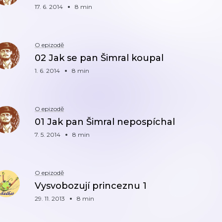
17. 6. 2014
8 min
O epizodě
02 Jak se pan Šimral koupal
1. 6. 2014
8 min
O epizodě
01 Jak pan Šimral nepospíchal
7. 5. 2014
8 min
O epizodě
Vysvobozují princeznu 1
29. 11. 2013
8 min