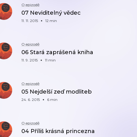
O epizodě
07 Neviditelný vědec
11. 11. 2015
12 min
O epizodě
06 Stará zaprášená kniha
11. 9. 2015
11 min
O epizodě
05 Nejdelší zeď modliteb
24. 6. 2015
6 min
O epizodě
04 Příliš krásná princezna