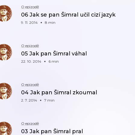
O epizodě
06 Jak se pan Šimral učil cizí jazyk
9. 11. 2014
8 min
O epizodě
05 Jak pan Šimral váhal
22. 10. 2014
6 min
O epizodě
04 Jak pan Šimral zkoumal
2. 7. 2014
7 min
O epizodě
03 Jak pan Šimral pral