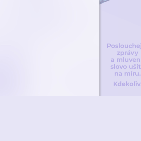
ky
Přidat podcast