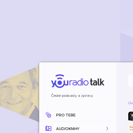
České podcasty a zprávy
Úv
PRO TEBE
AUDIOKNIHY