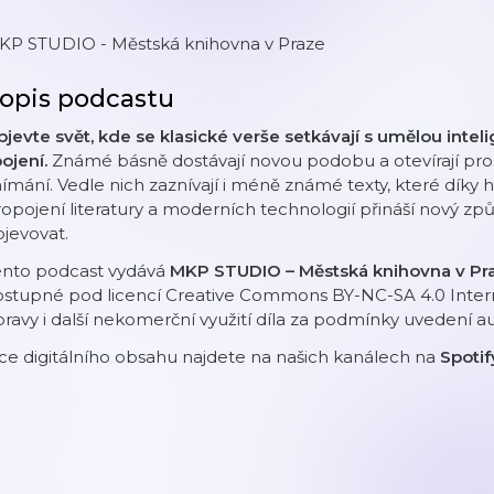
KP STUDIO - Městská knihovna v Praze
opis podcastu
jevte svět, kde se klasické verše setkávají s umělou int
ojení.
Známé básně dostávají novou podobu a otevírají pros
ímání. Vedle nich zaznívají i méně známé texty, které díky 
opojení literatury a moderních technologií přináší nový způ
jevovat.
ento podcast vydává
MKP STUDIO – Městská knihovna v P
stupné pod licencí Creative Commons BY-NC-SA 4.0 Interna
ravy i další nekomerční využití díla za podmínky uvedení au
ce digitálního obsahu najdete na našich kanálech na
Spoti