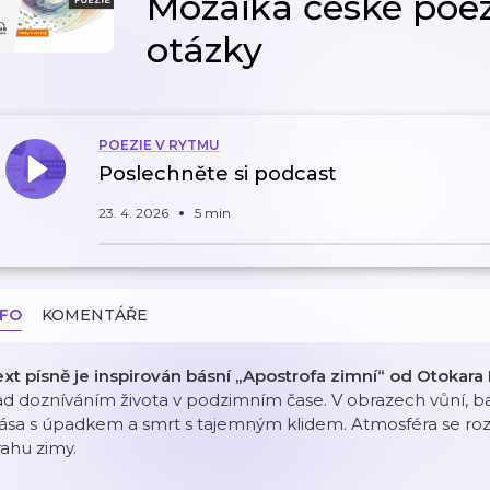
Mozaika české poez
otázky
POEZIE V RYTMU
Poslechněte si podcast
23. 4. 2026
5 min
NFO
KOMENTÁŘE
xt písně je inspirován básní „Apostrofa zimní“ od Otokara
d dozníváním života v podzimním čase. V obrazech vůní, bar
ása s úpadkem a smrt s tajemným klidem. Atmosféra se roz
ahu zimy.