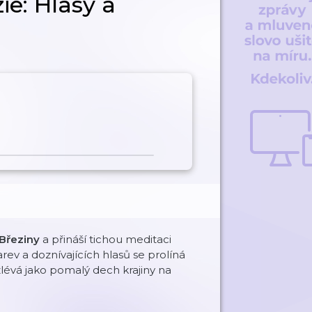
ie: Hlasy a
 Březiny
a přináší tichou meditaci
ev a doznívajících hlasů se prolíná
lévá jako pomalý dech krajiny na