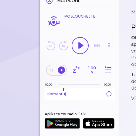
MŮJ PROFIL
M
POSLOUCHEJTE
P
Ob
sp
vn
Pr
ob
1.00
×
T
do
00:00
00:00
úp
Komentuj
Ví
Aplikace Youradio Talk