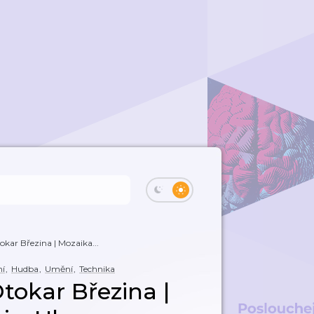
okar Březina | Mozaika...
ní
,
Hudba
,
Umění
,
Technika
tokar Březina |