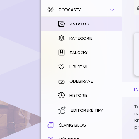
PODCASTY
KATALOG
KOUPENÉ
KATALOG
KATEGORIE
KATEGORIE
ZÁLOŽKY
ZÁLOŽKY
HISTORIE
LÍBÍ SE MI
ODEBÍRANÉ
I
HISTORIE
Te
EDITORSKÉ TIPY
na
kr
ČLÁNKY BLOG
pr