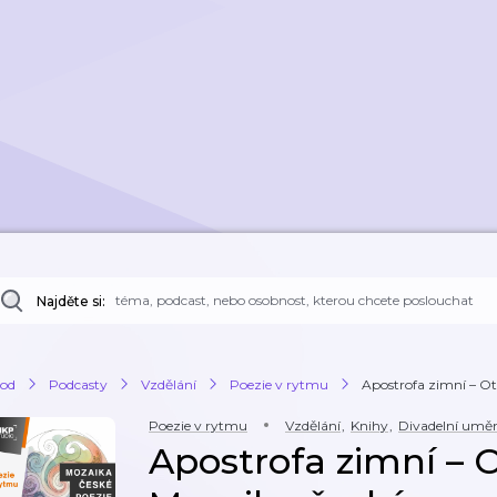
Najděte si:
od
Podcasty
Vzdělání
Poezie v rytmu
Apostrofa zimní – Ot
Poezie v rytmu
Vzdělání
,
Knihy
,
Divadelní umě
Apostrofa zimní – O