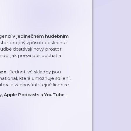
eligencí v jedinečném hudebním
tor pro jiný způsob poslechu i
hudbě dostávají nový prostor.
sob, jak poezii poslouchat a
raze
. Jednotlivé skladby jsou
tional, která umožňuje sdílení,
tora a zachování stejné licence.
fy, Apple Podcasts a YouTube
.