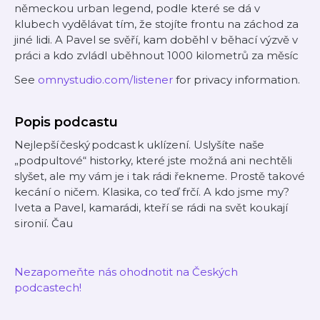
německou urban legend, podle které se dá v
klubech vydělávat tím, že stojíte frontu na záchod za
jiné lidi. A Pavel se svěří, kam doběhl v běhací výzvě v
práci a kdo zvládl uběhnout 1000 kilometrů za měsíc
See
omnystudio.com/listener
for privacy information.
Popis podcastu
Nejlepší český podcast k uklízení. Uslyšíte naše
„podpultové“ historky, které jste možná ani nechtěli
slyšet, ale my vám je i tak rádi řekneme. Prostě takové
kecání o ničem. Klasika, co teď frčí. A kdo jsme my?
Iveta a Pavel, kamarádi, kteří se rádi na svět koukají
s ironií. Čau
Nezapomeňte nás ohodnotit na Českých
podcastech!