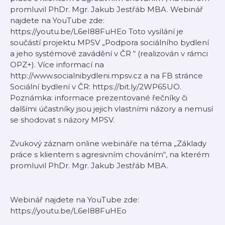
promluvil PhDr. Mgr. Jakub Jestřáb MBA. Webinář
najdete na YouTube zde:
https://youtu.be/L6eI88FuHEo Toto vysílání je
součástí projektu MPSV „Podpora sociálního bydlení
a jeho systémové zavádění v ČR “ (realizován v rámci
OPZ+). Více informací na
http://www.socialnibydleni.mpsv.cz a na FB stránce
Sociální bydlení v ČR: https://bit.ly/2WP65UO.
Poznámka: informace prezentované řečníky či
dalšími účastníky jsou jejich vlastními názory a nemusí
se shodovat s názory MPSV.
Zvukový záznam online webináře na téma „Základy
práce s klientem s agresivním chováním“, na kterém
promluvil PhDr. Mgr. Jakub Jestřáb MBA.
Webinář najdete na YouTube zde:
https://youtu.be/L6eI88FuHEo