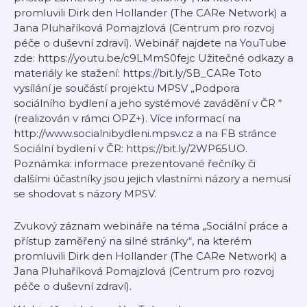
promluvili Dirk den Hollander (The CARe Network) a
Jana Pluhaříková Pomajzlová (Centrum pro rozvoj
péče o duševní zdraví). Webinář najdete na YouTube
zde: https://youtu.be/c9LMmS0fejc Užitečné odkazy a
materiály ke stažení: https://bit.ly/SB_CARe Toto
vysílání je součástí projektu MPSV „Podpora
sociálního bydlení a jeho systémové zavádění v ČR “
(realizován v rámci OPZ+). Více informací na
http://www.socialnibydleni.mpsv.cz a na FB stránce
Sociální bydlení v ČR: https://bit.ly/2WP65UO.
Poznámka: informace prezentované řečníky či
dalšími účastníky jsou jejich vlastními názory a nemusí
se shodovat s názory MPSV.
Zvukový záznam webináře na téma „Sociální práce a
přístup zaměřený na silné stránky“, na kterém
promluvili Dirk den Hollander (The CARe Network) a
Jana Pluhaříková Pomajzlová (Centrum pro rozvoj
péče o duševní zdraví).