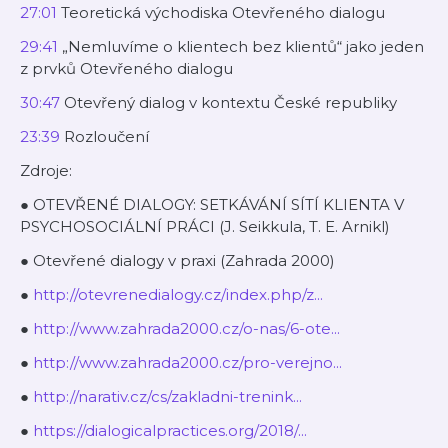
27:01
Teoretická východiska Otevřeného dialogu
29:41
„Nemluvíme o klientech bez klientů“ jako jeden
z prvků Otevřeného dialogu
30:47
Otevřený dialog v kontextu České republiky
23:39
Rozloučení
Zdroje:
● OTEVŘENÉ DIALOGY: SETKÁVÁNÍ SÍTÍ KLIENTA V
PSYCHOSOCIÁLNÍ PRÁCI (J. Seikkula, T. E. Arnikl)
● Otevřené dialogy v praxi (Zahrada 2000)
●
http://otevrenedialogy.cz/index.php/z...
●
http://www.zahrada2000.cz/o-nas/6-ote...
●
http://www.zahrada2000.cz/pro-verejno...
●
http://narativ.cz/cs/zakladni-trenink...
●
https://dialogicalpractices.org/2018/...