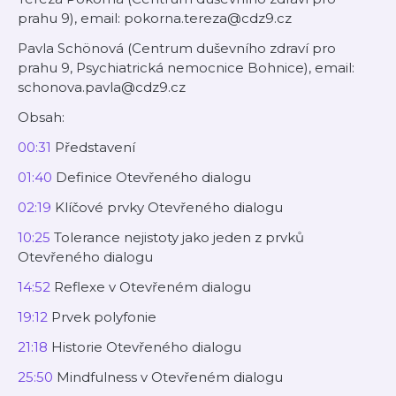
prahu 9), email: pokorna.tereza@cdz9.cz
Pavla Schönová (Centrum duševního zdraví pro
prahu 9, Psychiatrická nemocnice Bohnice), email:
schonova.pavla@cdz9.cz
Obsah:
00:31
Představení
01:40
Definice Otevřeného dialogu
02:19
Klíčové prvky Otevřeného dialogu
10:25
Tolerance nejistoty jako jeden z prvků
Otevřeného dialogu
14:52
Reflexe v Otevřeném dialogu
19:12
Prvek polyfonie
21:18
Historie Otevřeného dialogu
25:50
Mindfulness v Otevřeném dialogu