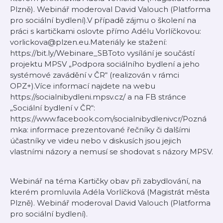
Plzně). Webinář moderoval David Valouch (Platforma
pro sociální bydlení).V případě zájmu o školení na
práci s kartičkami oslovte přímo Adélu Vorlíčkovou:
vorlickova@plzen.eu.Materiály ke stažení:
https://bit.ly/Webinare_SBToto vysílání je součástí
projektu MPSV „Podpora sociálního bydlení a jeho
systémové zavádění v ČR“ (realizován v rámci
OPZ+).Více informací najdete na webu
https://socialnibydleni.mpsv.cz/ a na FB stránce
„Sociální bydlení v ČR“:
https://www.facebook.com/socialnibydlenivcr/Pozná
mka: informace prezentované řečníky či dalšími
účastníky ve videu nebo v diskusích jsou jejich
vlastními názory a nemusí se shodovat s názory MPSV.
Webinář na téma Kartičky obav při zabydlování, na
kterém promluvila Adéla Vorlíčková (Magistrát města
Plzně). Webinář moderoval David Valouch (Platforma
pro sociální bydlení).