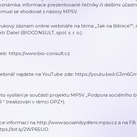
známka: informace prezentované řečníky či dalšími účastník
emusí se shodovat s názory MPSV.
ukový záznam online webináře na téma „Jak na štěnice?“, 
tr Datel (BIOCONSULT, spol. s. r. o.).
b: https://www.bio-consult.cz
ebinář najdete na YouTube zde: https://youtu.be/cG3m6
to vysílání je součástí projektu MPSV „Podpora sociálního 
 “ (realizován v rámci OPZ+).
ce informací na http://www.socialnibydleni.mpsv.cz a na FB 
tps://bit.ly/2WP65UO.