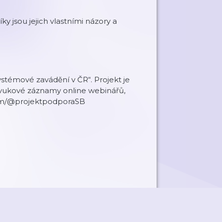
y jsou jejich vlastními názory a
stémové zavádění v ČR“. Projekt je
zvukové záznamy online webinářů,
com/@projektpodporaSB