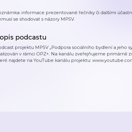
známka: informace prezentované řečníky či dalšími účastník
emusí se shodovat s názory MPSV.
opis podcastu
dcast projektu MPSV „Podpora sociálního bydlení a jeho sy
ealizován v rámci OPZ+. Na kanálu zveřejňujeme primárně 
teré najdete na YouTube kanálu projektu: www.youtube.