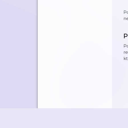
Po
n
P
Po
r
k