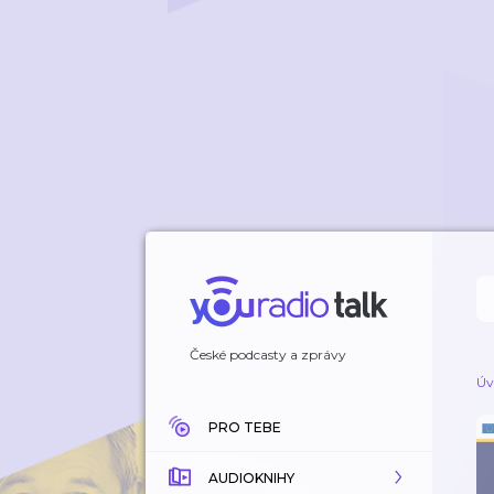
České podcasty a zprávy
Úv
PRO TEBE
AUDIOKNIHY