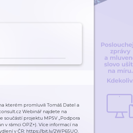
na kterém promluvili Tomáš Datel a
-consult.cz Webinář najdete na
je součástí projektu MPSV „Podpora
án v rámci OPZ+). Více informací na
ydlení v ČR: https://bit.ly/2WP65UO.