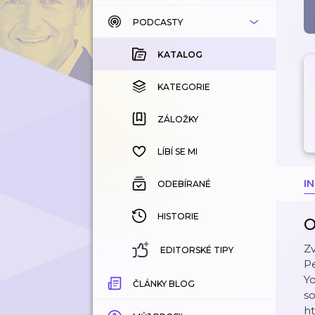
PODCASTY
KATALOG
KOUPENÉ
KATALOG
KATEGORIE
KATEGORIE
ZÁLOŽKY
ZÁLOŽKY
HISTORIE
LÍBÍ SE MI
I
ODEBÍRANÉ
HISTORIE
O
Zv
EDITORSKÉ TIPY
Pe
Y
ČLÁNKY BLOG
so
ht