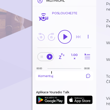
MŮJ PROFIL
Po
n
POSLOUCHEJTE
Zv
Pe
We
1.00
×
W
00:00
00:00
To
Komentuj
ČR
Aplikace Youradio Talk
Ví
ht