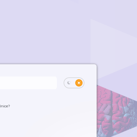
ěnice?