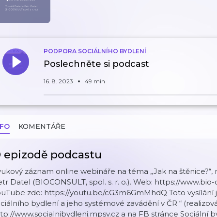
PODPORA SOCIÁLNÍHO BYDLENÍ
Poslechněte si podcast
16. 8. 2023
49 min
NFO
KOMENTÁŘE
 epizodě podcastu
ukový záznam online webináře na téma „Jak na štěnice?“, 
tr Datel (BIOCONSULT, spol. s. r. o.). Web: https://www.bio
ouTube zde: https://youtu.be/cG3m6GmMhdQ Toto vysílání 
ciálního bydlení a jeho systémové zavádění v ČR “ (realizov
tp://www.socialnibydleni.mpsv.cz a na FB stránce Sociální b