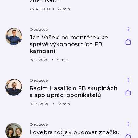
známkách
23. 4. 2020
22 min
O epizodě
Jan Vašek: od montérek ke
správě výkonnostních FB
kampaní
15. 4. 2020
19 min
O epizodě
Radim Hasalík: o FB skupinách
a spolupráci podnikatelů
10. 4. 2020
43 min
O epizodě
Lovebrand: jak budovat značku