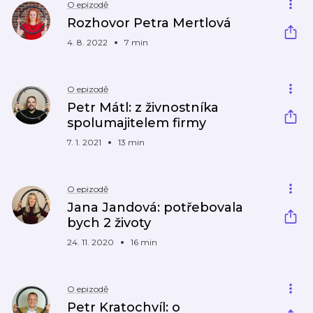
O epizodě
Rozhovor Petra Mertlová
4. 8. 2022
7 min
O epizodě
Petr Mátl: z živnostníka
spolumajitelem firmy
7. 1. 2021
13 min
O epizodě
Jana Jandová: potřebovala
bych 2 životy
24. 11. 2020
16 min
O epizodě
Petr Kratochvíl: o