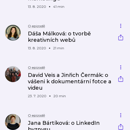
13. 8. 2020
41 min
O epizodě
Dáša Málková: o tvorbě
kreativních webů
13. 8. 2020
21 min
O epizodě
David Veis a Jinřich Čermák: o
vášeni k dokumentární fotce a
videu
23. 7. 2020
20 min
O epizodě
Jana Bártíková: o LinkedIn
byznysu