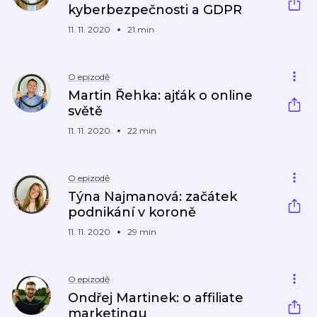
kyberbezpečnosti a GDPR
11. 11. 2020
21 min
O epizodě
Martin Řehka: ajťák o online
světě
11. 11. 2020
22 min
O epizodě
Týna Najmanová: začátek
podnikání v koroně
11. 11. 2020
29 min
O epizodě
Ondřej Martinek: o affiliate
marketingu