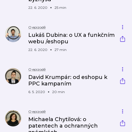
22. 6. 2020
25 min
O epizodě
Lukáš Dubina: o UX a funkčním
webu /eshopu
22. 6. 2020
27 min
O epizodě
David Krumpár: od eshopu k
PPC kampaním
6. 5. 2020
20 min
O epizodě
Michaela Chytilová: o
patentech a ochranných