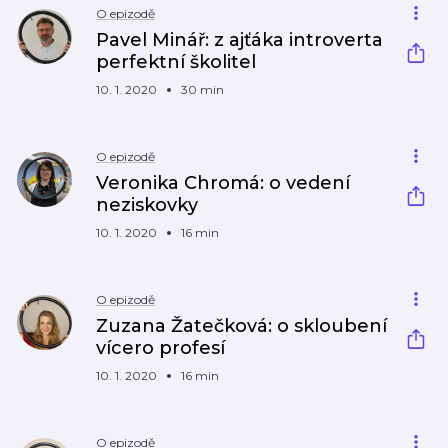
O epizodě
Pavel Minář: z ajťáka introverta
perfektní školitel
10. 1. 2020
30 min
O epizodě
Veronika Chromá: o vedení
neziskovky
10. 1. 2020
16 min
O epizodě
Zuzana Žatečková: o skloubení
vícero profesí
10. 1. 2020
16 min
O epizodě