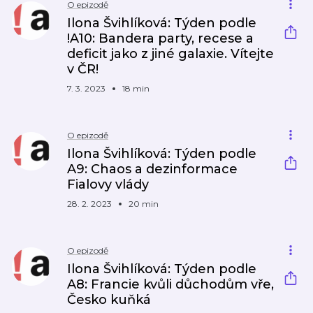
O epizodě
Ilona Švihlíková: Týden podle
!A10: Bandera party, recese a
deficit jako z jiné galaxie. Vítejte
v ČR!
7. 3. 2023
18 min
O epizodě
Ilona Švihlíková: Týden podle
A9: Chaos a dezinformace
Fialovy vlády
28. 2. 2023
20 min
O epizodě
Ilona Švihlíková: Týden podle
A8: Francie kvůli důchodům vře,
Česko kuňká