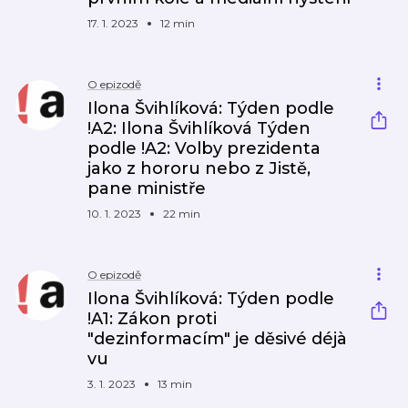
17. 1. 2023
12 min
O epizodě
Ilona Švihlíková: Týden podle
!A2: Ilona Švihlíková Týden
podle !A2: Volby prezidenta
jako z hororu nebo z Jistě,
pane ministře
10. 1. 2023
22 min
O epizodě
Ilona Švihlíková: Týden podle
!A1: Zákon proti
"dezinformacím" je děsivé déjà
vu
3. 1. 2023
13 min