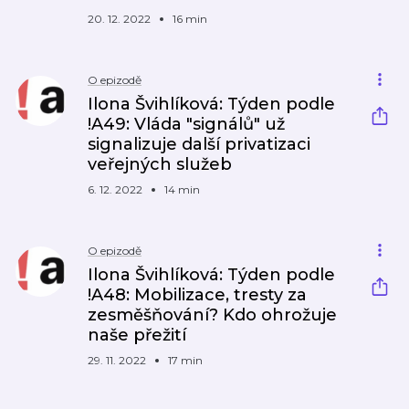
20. 12. 2022
16 min
O epizodě
Ilona Švihlíková: Týden podle
!A49: Vláda "signálů" už
signalizuje další privatizaci
veřejných služeb
6. 12. 2022
14 min
O epizodě
Ilona Švihlíková: Týden podle
!A48: Mobilizace, tresty za
zesměšňování? Kdo ohrožuje
naše přežití
29. 11. 2022
17 min