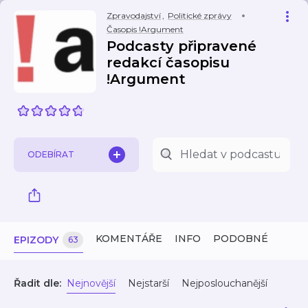
Zpravodajství
,
Politické zprávy
Časopis !Argument
Podcasty připravené
redakcí časopisu
!Argument
ODEBÍRAT
KOMENTÁŘE
INFO
PODOBNÉ
EPIZODY
63
Řadit dle:
Nejnovější
Nejstarší
Nejposlouchanější