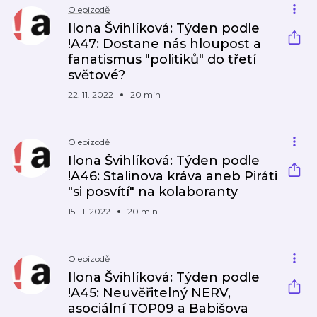
O epizodě
Ilona Švihlíková: Týden podle
!A47: Dostane nás hloupost a
fanatismus "politiků" do třetí
světové?
22. 11. 2022
20 min
O epizodě
Ilona Švihlíková: Týden podle
!A46: Stalinova kráva aneb Piráti
"si posvítí" na kolaboranty
15. 11. 2022
20 min
O epizodě
Ilona Švihlíková: Týden podle
!A45: Neuvěřitelný NERV,
asociální TOP09 a Babišova