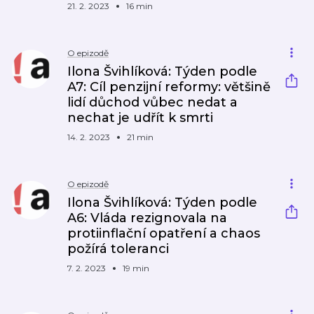
21. 2. 2023
16 min
O epizodě
Ilona Švihlíková: Týden podle
A7: Cíl penzijní reformy: většině
lidí důchod vůbec nedat a
nechat je udřít k smrti
14. 2. 2023
21 min
O epizodě
Ilona Švihlíková: Týden podle
A6: Vláda rezignovala na
protiinflační opatření a chaos
požírá toleranci
7. 2. 2023
19 min