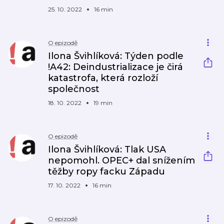
25. 10. 2022
16 min
O epizodě
Ilona Švihlíková: Týden podle
!A42: Deindustrializace je čirá
katastrofa, která rozloží
společnost
18. 10. 2022
19 min
O epizodě
Ilona Švihlíková: Tlak USA
nepomohl. OPEC+ dal snížením
těžby ropy facku Západu
17. 10. 2022
16 min
O epizodě