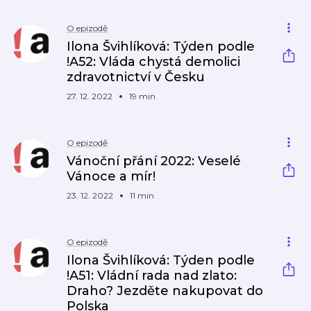
O epizodě
Ilona Švihlíková: Týden podle
!A52: Vláda chystá demolici
zdravotnictví v Česku
27. 12. 2022
19 min
O epizodě
Vánoční přání 2022: Veselé
Vánoce a mír!
23. 12. 2022
11 min
O epizodě
Ilona Švihlíková: Týden podle
!A51: Vládní rada nad zlato:
Draho? Jezděte nakupovat do
Polska