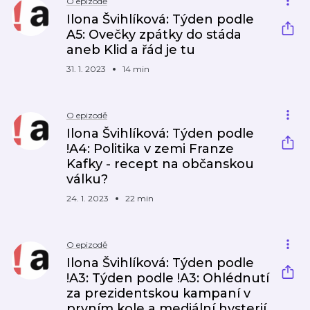
O epizodě
Ilona Švihlíková: Týden podle
A5: Ovečky zpátky do stáda
aneb Klid a řád je tu
31. 1. 2023
14 min
O epizodě
Ilona Švihlíková: Týden podle
!A4: Politika v zemi Franze
Kafky - recept na občanskou
válku?
24. 1. 2023
22 min
O epizodě
Ilona Švihlíková: Týden podle
!A3: Týden podle !A3: Ohlédnutí
za prezidentskou kampaní v
prvním kole a mediální hysterií