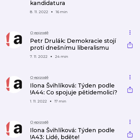
kandidatura
8. 11. 2022
16 min
O epizodě
Petr Drulák: Demokracie stojí
proti dnešnímu liberalismu
7. 11. 2022
24 min
O epizodě
Ilona Švihlíková: Týden podle
!A44: Co spojuje pětidemolici?
1. 11. 2022
17 min
O epizodě
Ilona Švihlíková: Týden podle
!A43: Lidé, bděte!