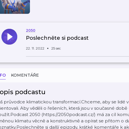
2050
Poslechněte si podcast
22. 11. 2022
25 sec
NFO
KOMENTÁŘE
opis podcastu
š průvodce klimatickou transformací.Chceme, aby se lidé 
ientovali. Aby věděli o řešeních, která jsou v současné době
užít.Podcast 2050 (https://2050podcast.cz/) má za cíl kom
ěnou klimatu věcně a konstruktivně a opírat se přitom o 
znatky.Poslechněte si další epizody, krátké komentáře k a