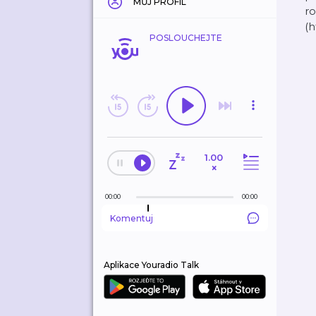
MŮJ PROFIL
r
(
POSLOUCHEJTE
1.00
×
00:00
00:00
Komentuj
Aplikace Youradio Talk