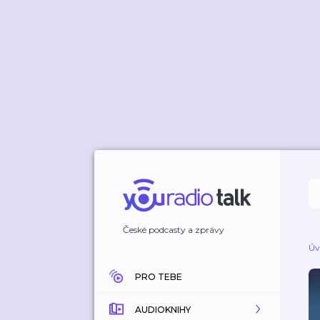
České podcasty a zprávy
Úv
PRO TEBE
AUDIOKNIHY