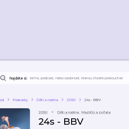
Najděte si:
od
Podcasty
Děti a rodina
2050
24s - BBV
2050
Děti a rodina
,
Mazlíčci a zvířata
24s - BBV