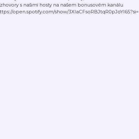
ozhovory s našimi hosty na našem bonusovém kanálu
https://open.spotify.com/show/3XIaCFsoRBJtqR0pJoYI65?s