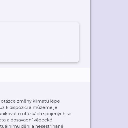
v otázce změny klimatu lépe
 už k dispozici a můžeme je
unikovat o otázkách spojených se
data a dosavadní vědecké
ktuálnímu dění a nesestříhané