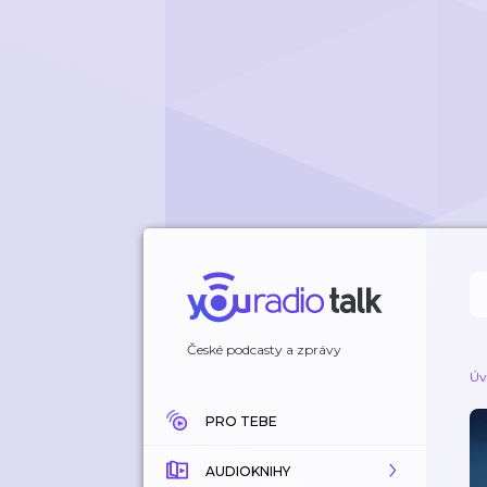
České podcasty a zprávy
Úv
PRO TEBE
AUDIOKNIHY