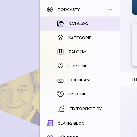
PODCASTY
KATALOG
KOUPENÉ
KATALOG
KATEGORIE
KATEGORIE
ZÁLOŽKY
ZÁLOŽKY
HISTORIE
LÍBÍ SE MI
I
ODEBÍRANÉ
HISTORIE
EDITORSKÉ TIPY
ČLÁNKY BLOG