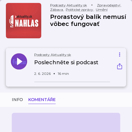
Podcasty Aktuality.sk
Zpravodajství
,
Zábava
,
Politické zprávy
,
Umění
Prorastový balík nemusí
vôbec fungovať
Podcasty Aktuality.sk
Poslechněte si podcast
2. 6. 2026
16 min
INFO
KOMENTÁŘE