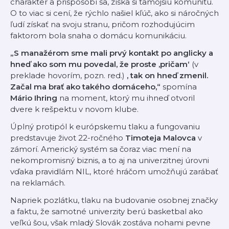
charakter a prispôsobí sa, získa si tamojšiu komunitu.
O to viac si cení, že rýchlo našiel kľúč, ako si náročných
ľudí získať na svoju stranu, pričom rozhodujúcim
faktorom bola snaha o domácu komunikáciu.
„S manažérom sme mali prvý kontakt po anglicky a
hneď ako som mu povedal, že proste ‚pričam‘
(v
preklade hovorím, pozn. red.)
, tak on hneď zmenil.
Začal ma brať ako takého domáceho,“
spomína
Mário Ihring
na moment, ktorý mu ihneď otvoril
dvere k rešpektu v novom klube.
Úplný protipól k európskemu tlaku a fungovaniu
predstavuje život 22-ročného
Timoteja Malovca
v
zámorí. Americký systém sa čoraz viac mení na
nekompromisný biznis, a to aj na univerzitnej úrovni
vďaka pravidlám NIL, ktoré hráčom umožňujú zarábať
na reklamách.
Napriek pozlátku, tlaku na budovanie osobnej značky
a faktu, že samotné univerzity berú basketbal ako
veľkú šou, však mladý Slovák zostáva nohami pevne