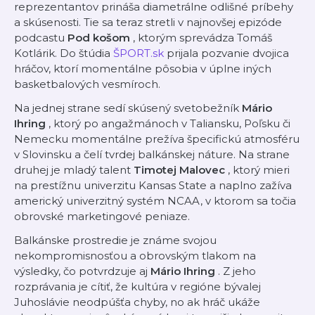
reprezentantov prináša diametrálne odlišné príbehy
a skúsenosti. Tie sa teraz stretli v najnovšej epizóde
podcastu
Pod košom
, ktorým sprevádza Tomáš
Kotlárik. Do štúdia
ŠPORT.sk
prijala pozvanie dvojica
hráčov, ktorí momentálne pôsobia v úplne iných
basketbalových vesmíroch.
Na jednej strane sedí skúsený svetobežník
Mário
Ihring
, ktorý po angažmánoch v Taliansku, Poľsku či
Nemecku momentálne prežíva špecifickú atmosféru
v Slovinsku a čelí tvrdej balkánskej náture. Na strane
druhej je mladý talent
Timotej Malovec
, ktorý mieri
na prestížnu univerzitu Kansas State a naplno zažíva
americký univerzitný systém NCAA, v ktorom sa točia
obrovské marketingové peniaze.
Balkánske prostredie je známe svojou
nekompromisnosťou a obrovským tlakom na
výsledky, čo potvrdzuje aj
Mário Ihring
. Z jeho
rozprávania je cítiť, že kultúra v regióne bývalej
Juhoslávie neodpúšťa chyby, no ak hráč ukáže