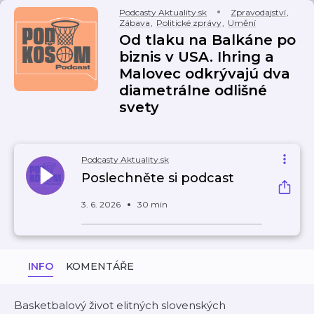
Podcasty Aktuality.sk
Zpravodajství
,
Zábava
,
Politické zprávy
,
Umění
Od tlaku na Balkáne po
biznis v USA. Ihring a
Malovec odkrývajú dva
diametrálne odlišné
svety
Podcasty Aktuality.sk
Poslechněte si podcast
3. 6. 2026
30 min
INFO
KOMENTÁŘE
Basketbalový život elitných slovenských