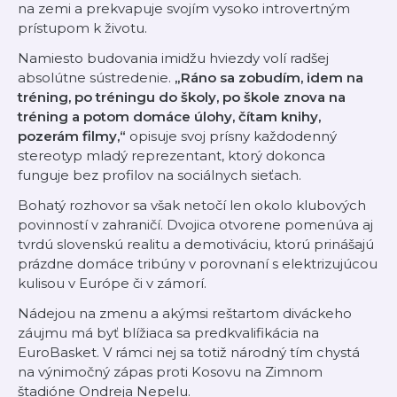
na zemi a prekvapuje svojím vysoko introvertným
prístupom k životu.
Namiesto budovania imidžu hviezdy volí radšej
absolútne sústredenie.
„Ráno sa zobudím, idem na
tréning, po tréningu do školy, po škole znova na
tréning a potom domáce úlohy, čítam knihy,
pozerám filmy,“
opisuje svoj prísny každodenný
stereotyp mladý reprezentant, ktorý dokonca
funguje bez profilov na sociálnych sieťach.
Bohatý rozhovor sa však netočí len okolo klubových
povinností v zahraničí. Dvojica otvorene pomenúva aj
tvrdú slovenskú realitu a demotiváciu, ktorú prinášajú
prázdne domáce tribúny v porovnaní s elektrizujúcou
kulisou v Európe či v zámorí.
Nádejou na zmenu a akýmsi reštartom diváckeho
záujmu má byť blížiaca sa predkvalifikácia na
EuroBasket. V rámci nej sa totiž národný tím chystá
na výnimočný zápas proti Kosovu na Zimnom
štadióne Ondreja Nepelu.