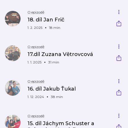
O epizodě
18. díl Jan Frič
1. 2. 2025
18 min
O epizodě
17.díl Zuzana Větrovcová
1. 1. 2025
31 min
O epizodě
16. díl Jakub Ťukal
1. 12. 2024
38 min
O epizodě
15. díl Jáchym Schuster a