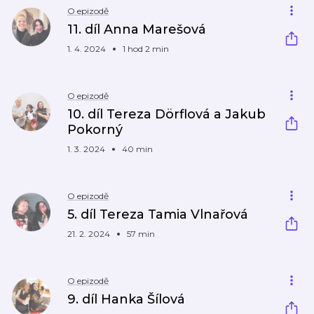
O epizodě
11. díl Anna Marešová
1. 4. 2024
1 hod 2 min
O epizodě
10. díl Tereza Dörflová a Jakub
Pokorný
1. 3. 2024
40 min
O epizodě
5. díl Tereza Tamia Vlnařová
21. 2. 2024
57 min
O epizodě
9. díl Hanka Šílová