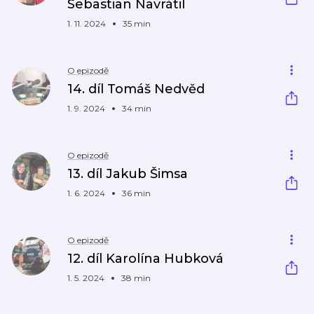
Sebastian Navrátil
1. 11. 2024
35 min
O epizodě
14. díl Tomáš Nedvěd
1. 9. 2024
34 min
O epizodě
13. díl Jakub Šimsa
1. 6. 2024
36 min
O epizodě
12. díl Karolína Hubková
1. 5. 2024
38 min