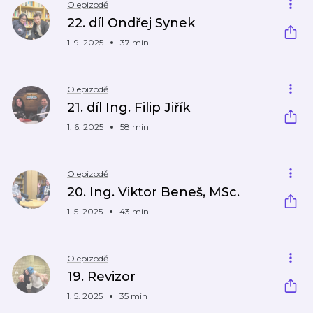
O epizodě
22. díl Ondřej Synek
1. 9. 2025
37 min
O epizodě
21. díl Ing. Filip Jiřík
1. 6. 2025
58 min
O epizodě
20. Ing. Viktor Beneš, MSc.
1. 5. 2025
43 min
O epizodě
19. Revizor
1. 5. 2025
35 min