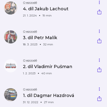
O epizodě
4. díl Jakub Lachout
21. 1. 2024
19 min
O epizodě
3. díl Petr Malík
18. 3. 2023
32 min
O epizodě
2. díl Vladimír Pušman
1. 2. 2023
40 min
O epizodě
1. díl Dagmar Hazdrová
31. 12. 2022
27 min