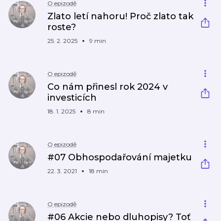
O epizodě
Zlato letí nahoru! Proč zlato tak
roste?
25. 2. 2025
9 min
O epizodě
Co nám přinesl rok 2024 v
investicích
18. 1. 2025
8 min
O epizodě
#07 Obhospodařování majetku
22. 3. 2021
18 min
O epizodě
#06 Akcie nebo dluhopisy? Toť