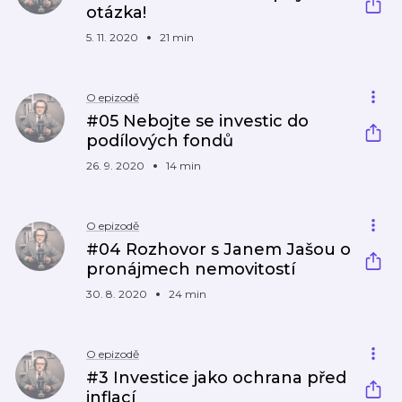
otázka!
5. 11. 2020
21 min
O epizodě
#05 Nebojte se investic do
podílových fondů
26. 9. 2020
14 min
O epizodě
#04 Rozhovor s Janem Jašou o
pronájmech nemovitostí
30. 8. 2020
24 min
O epizodě
#3 Investice jako ochrana před
inflací