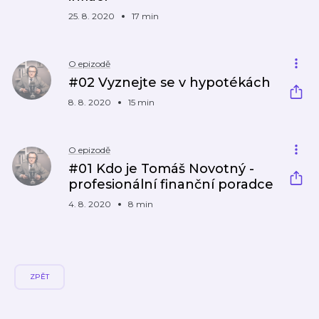
25. 8. 2020
17 min
O epizodě
#02 Vyznejte se v hypotékách
8. 8. 2020
15 min
O epizodě
#01 Kdo je Tomáš Novotný -
profesionální finanční poradce
4. 8. 2020
8 min
ZPĚT