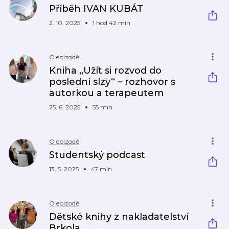
Příběh IVAN KUBÁT
2. 10. 2025
1 hod 42 min
O epizodě
Kniha „Užít si rozvod do
poslední slzy“ –⁠⁠⁠⁠⁠⁠ rozhovor s
autorkou a terapeutem
25. 6. 2025
55 min
O epizodě
Studentský podcast
13. 5. 2025
47 min
O epizodě
Dětské knihy z nakladatelství
Brkola