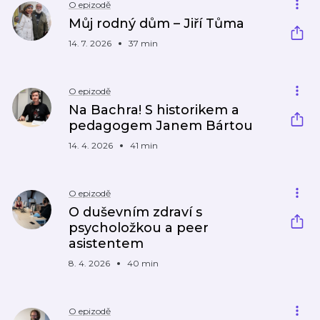
O epizodě
Můj rodný dům – Jiří Tůma
14. 7. 2026
37 min
O epizodě
Na Bachra! S historikem a
pedagogem Janem Bártou
14. 4. 2026
41 min
O epizodě
O duševním zdraví s
psycholožkou a peer
asistentem
8. 4. 2026
40 min
O epizodě