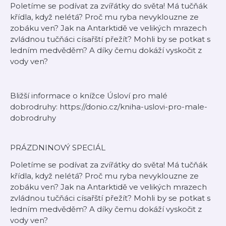
Poletíme se podívat za zvířátky do světa! Má tučňák
křídla, když nelétá? Proč mu ryba nevyklouzne ze
zobáku ven? Jak na Antarktidě ve velikých mrazech
zvládnou tučňáci císařští přežít? Mohli by se potkat s
ledním medvěděm? A díky čemu dokáží vyskočit z
vody ven?
Bližší informace o knížce Úsloví pro malé
dobrodruhy: https://donio.cz/kniha-uslovi-pro-male-
dobrodruhy
PRÁZDNINOVÝ SPECIÁL
Poletíme se podívat za zvířátky do světa! Má tučňák
křídla, když nelétá? Proč mu ryba nevyklouzne ze
zobáku ven? Jak na Antarktidě ve velikých mrazech
zvládnou tučňáci císařští přežít? Mohli by se potkat s
ledním medvěděm? A díky čemu dokáží vyskočit z
vody ven?