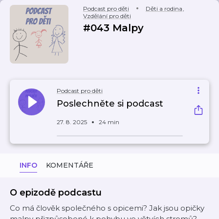
Podcast pro děti
Děti a rodina
,
Vzdělání pro děti
#043 Malpy
Podcast pro děti
Poslechněte si podcast
27. 8. 2025
24 min
INFO
KOMENTÁŘE
O epizodě podcastu
Co má člověk společného s opicemi? Jak jsou opičky
malpy přizpůsobené k pohybu ve větvích stromů?