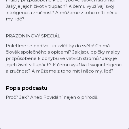
Jaký je jejich život v tlupách? K čemu využívají svoji
inteligenci a zručnost? A můžeme z toho mít i něco
my, lidé?
PRÁZDNINOVÝ SPECIÁL
Poletíme se podívat za zvířátky do světa! Co má
člověk společného s opicemi? Jak jsou opičky malpy
přizpůsobené k pohybu ve větvích stromů? Jaký je
jejich život v tlupách? K čemu využívají svoji inteligenci
a zručnost? A můžeme z toho mít i něco my, lidé?
Popis podcastu
Proč? Jak? Aneb Povídání nejen o přírodě.