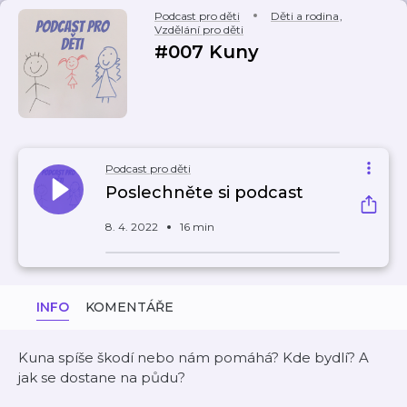
Podcast pro děti
Děti a rodina
,
Vzdělání pro děti
#007 Kuny
Podcast pro děti
Poslechněte si podcast
8. 4. 2022
16 min
INFO
KOMENTÁŘE
Kuna spíše škodí nebo nám pomáhá? Kde bydlí? A
jak se dostane na půdu?