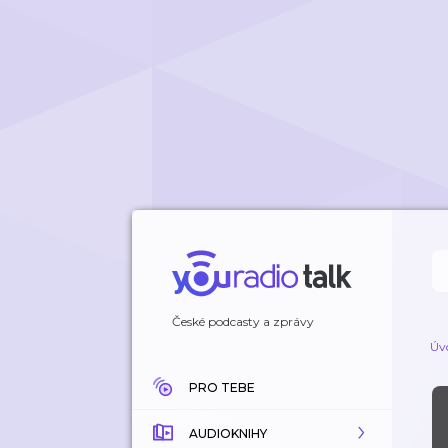
České podcasty a zprávy
Úv
PRO TEBE
AUDIOKNIHY