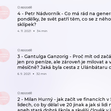
O epizodě
4 - Petr Nádvorník - Co má rád na genera
pondělky, že svět patří těm, co se z něho
sklípek?
4. 11. 2021
34 min
O epizodě
3 - Gantulga Ganzorig - Proč mít od začá
jen pro peníze, ale zároveň je milovat a v
měsíčně? Jaká byla cesta z Ulánbátaru
6. 9. 2021
32 min
O epizodě
2 - Milan Hurný - jak začít ve financích v
lidech, co by dělal ve 20 jinak a jak si 
aneb stará dobrá škola a skvělý člověk v 