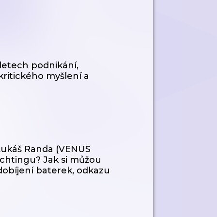
 letech podnikání,
 kritického myšlení a
a Lukáš Randa (VENUS
chtingu? Jak si můžou
dobíjení baterek, odkazu