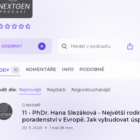
ODEBÍRAT
KOMENTÁŘE
INFO
PODOBNÉ
ZODY
10
dit dle:
Nejnovější
Nejstarší
Nejposlouchanější
O epizodě
11 - PhDr. Hana Slezáková - Největší rod
poradenství v Evropě. Jak vybudovat ús
20. 9. 2023
1 hod 28 min