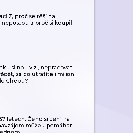
ci Z, proč se těší na
 nepos..ou a proč si koupil
tku silnou vizi, nepracovat
ědět, za co utratíte i milion
 do Chebu?
 57 letech. Čeho si cení na
lidi navzájem můžou pomáhat
jednom...