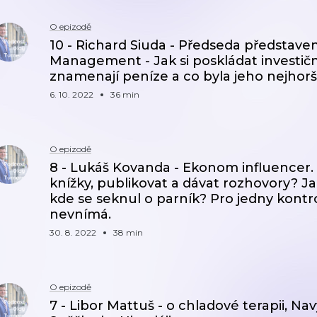
O epizodě
10 - Richard Siuda - Předseda představ
Management - Jak si poskládat investiční
znamenají peníze a co byla jeho nejhorší
6. 10. 2022
36 min
O epizodě
8 - Lukáš Kovanda - Ekonom influencer. J
knížky, publikovat a dávat rozhovory? J
kde se seknul o parník? Pro jedny kontr
nevnímá.
30. 8. 2022
38 min
O epizodě
7 - Libor Mattuš - o chladové terapii, N