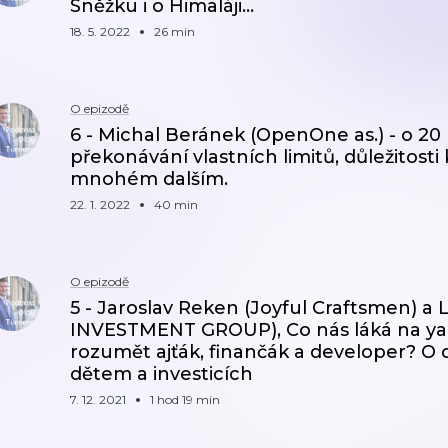
Sněžku i o Himaláji...
18. 5. 2022
26 min
O epizodě
6 - Michal Beránek (OpenOne as.) - o 20
překonávání vlastních limitů, důležitosti
mnohém dalším.
22. 1. 2022
40 min
O epizodě
5 - Jaroslav Reken (Joyful Craftsmen) 
INVESTMENT GROUP), Co nás láká na ya
rozumět ajťák, finančák a developer? O 
dětem a investicích
7. 12. 2021
1 hod 19 min