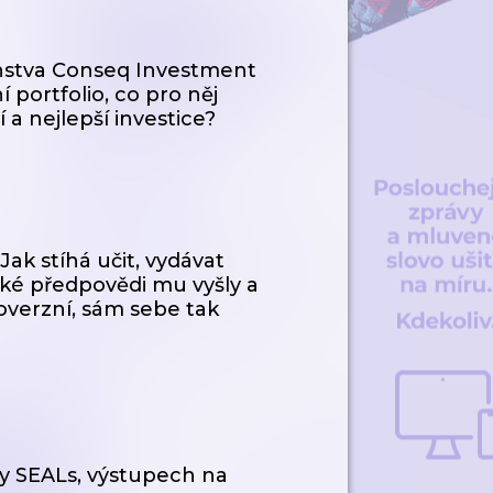
enstva Conseq Investment
 portfolio, co pro něj
 a nejlepší investice?
ak stíhá učit, vydávat
aké předpovědi mu vyšly a
overzní, sám sebe tak
avy SEALs, výstupech na