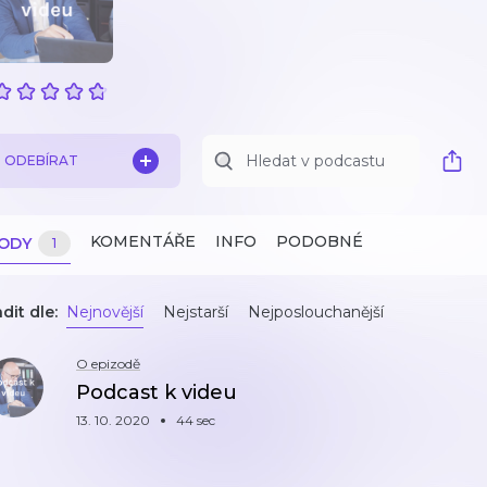
ODEBÍRAT
KOMENTÁŘE
INFO
PODOBNÉ
ZODY
1
dit dle:
Nejnovější
Nejstarší
Nejposlouchanější
O epizodě
Podcast k videu
13. 10. 2020
44 sec