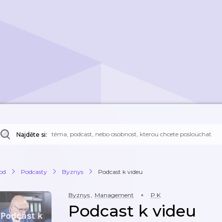
Najděte si:
od
Podcasty
Byznys
Podcast k videu
Byznys
,
Management
P K
Podcast k videu