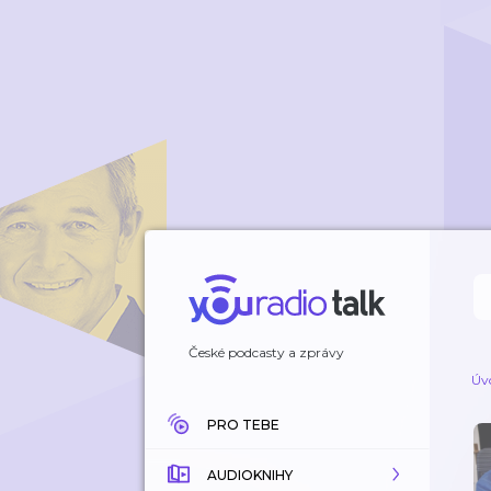
České podcasty a zprávy
Úv
PRO TEBE
AUDIOKNIHY