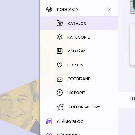
PODCASTY
KATALOG
KOUPENÉ
KATALOG
KATEGORIE
KATEGORIE
ZÁLOŽKY
ZÁLOŽKY
HISTORIE
LÍBÍ SE MI
ODEBÍRANÉ
HISTORIE
I
EDITORSKÉ TIPY
ČLÁNKY BLOG