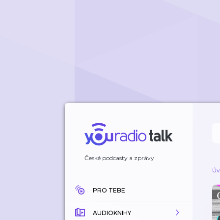
České podcasty a zprávy
Úv
PRO TEBE
AUDIOKNIHY