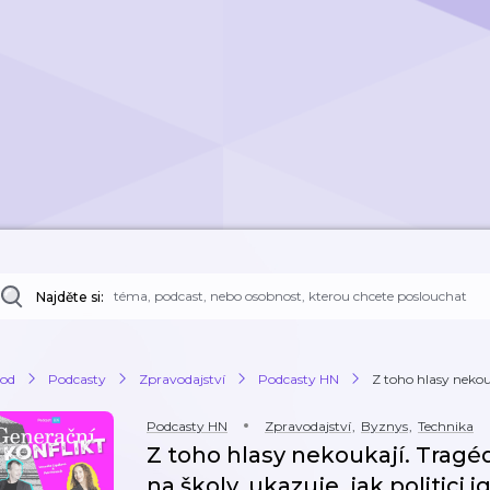
Najděte si:
od
Podcasty
Zpravodajství
Podcasty HN
Z toho hlasy nekouka
Podcasty HN
Zpravodajství
,
Byznys
,
Technika
Z toho hlasy nekoukají. Tragéd
na školy, ukazuje, jak politici 