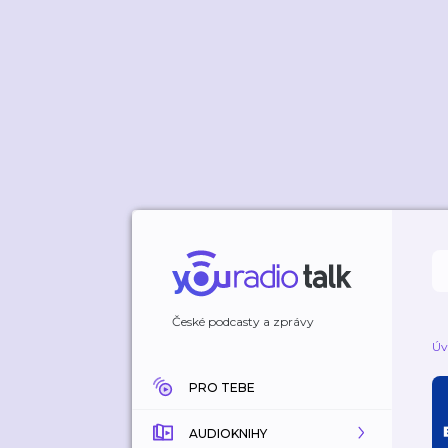
České podcasty a zprávy
Úv
PRO TEBE
AUDIOKNIHY