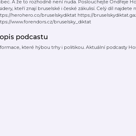
bec. A že to rozhodně není nuda. Poslouchejte Ondřeje Ho
sidery, kteří znají bruselské i české zákulisí. Celý díl najde
tps://herohero.co/bruselskydiktat https://bruselskydiktat.gaz
tps://www.forendors.cz/bruselsky_diktat
opis podcastu
formace, které hýbou trhy i politikou. Aktuální podcasty H