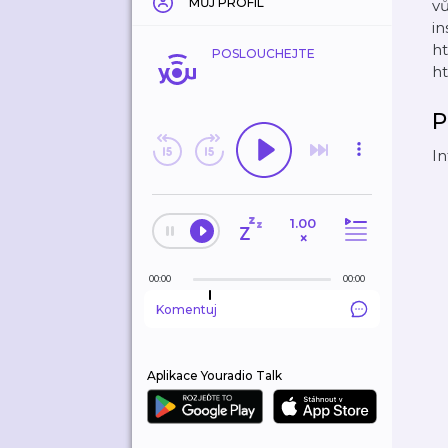
MŮJ PROFIL
vů
in
ht
POSLOUCHEJTE
ht
P
In
1.00
×
00:00
00:00
Komentuj
Aplikace Youradio Talk