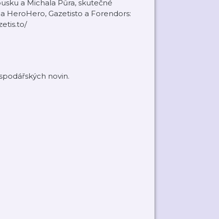
usku a Michala Půra, skutečné
te na HeroHero, Gazetisto a Forendors:
etis.to/
ospodářských novin.