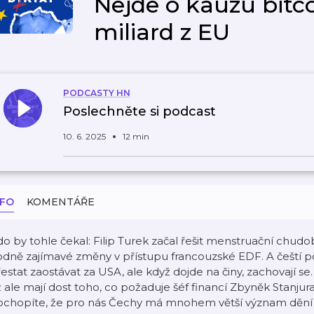
Nejde o kauzu bitco
miliard z EU
PODCASTY HN
Poslechněte si podcast
10. 6. 2025
12 min
NFO
KOMENTÁŘE
o by tohle čekal: Filip Turek začal řešit menstruační chud
dně zajímavé změny v přístupu francouzské EDF. A čeští poli
estat zaostávat za USA, ale když dojde na činy, zachovají se
 ale mají dost toho, co požaduje šéf financí Zbyněk Stanjur
ochopíte, že pro nás Čechy má mnohem větší význam dění v