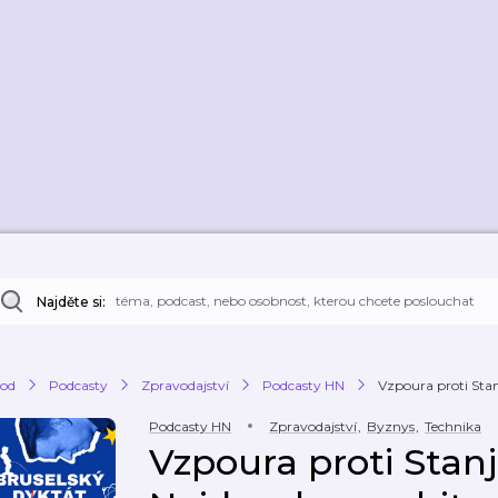
Najděte si:
od
Podcasty
Zpravodajství
Podcasty HN
Vzpoura proti Stanj
Podcasty HN
Zpravodajství
,
Byznys
,
Technika
Vzpoura proti Stanj